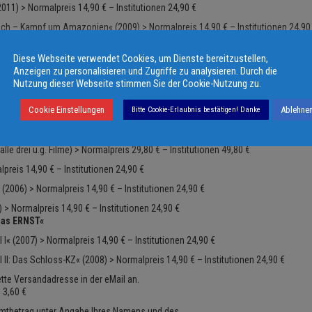
11) > Normalpreis 14,90 € – Institutionen 24,90 €
lich – Kampf um Amazonien« (2009) > Normalpreis 14,90 € – Institutionen 24,90
KRISEN-SPLITTER«
Diese Webseite verwendet Cookies, um Dienste bereitzustellen,
malpreis 14,90 € – Institutionen 24,90 €
Anzeigen zu personalisieren und Zugriffe zu analysieren. Durch die
011) > Normalpreis 14,90 € – Institutionen 24,90 €
Nutzung dieser Webseite stimmen Sie der Cookie-Nutzung zu.
1) > Normalpreis 14,90 € – Institutionen 24,90 €
Cookie Einstellungen
Ablehne
Bitte Cookie-Erlaubnis bestätigen! Danke
010) > Normalpreis 14,90 € – Institutionen 24,90 €
neueWUT«
lle drei u.g. Filme) > Normalpreis 29,80 € – Institutionen 49,80 €
reis 14,90 € – Institutionen 24,90 €
(2006) > Normalpreis 14,90 € – Institutionen 24,90 €
) > Normalpreis 14,90 € – Institutionen 24,90 €
ias ERNST«
 I« (2007) > Normalpreis 14,90 € – Institutionen 24,90 €
 II: Das Schloss-KZ« (2008) > Normalpreis 14,90 € – Institutionen 24,90 €
ette Versandadresse in der eMail an.
 3,60 €
mtbetrag unter Angabe Ihres Namens und des