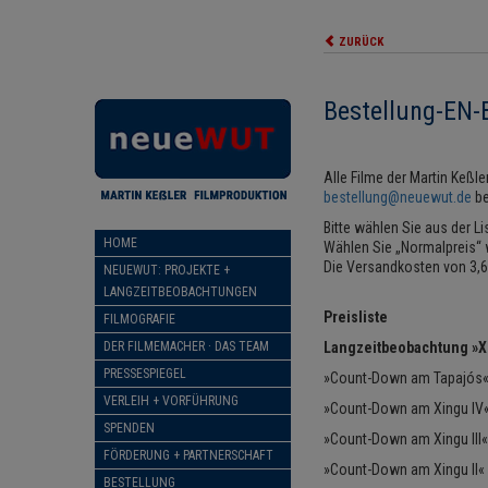
ZURÜCK
Bestellung-EN-B
Alle Filme der Martin Keßl
bestellung@neuewut.de
be
Bitte wählen Sie aus der Li
HOME
Wählen Sie „Normalpreis“ w
Die Versandkosten von 3,60
NEUEWUT: PROJEKTE +
LANGZEITBEOBACHTUNGEN
Preisliste
FILMOGRAFIE
DER FILMEMACHER · DAS TEAM
Langzeitbeobachtung »
PRESSESPIEGEL
»Count-Down am Tapajós« (
VERLEIH + VORFÜHRUNG
»Count-Down am Xingu IV« (
SPENDEN
»Count-Down am Xingu III« 
FÖRDERUNG + PARTNERSCHAFT
»Count-Down am Xingu II« (
BESTELLUNG