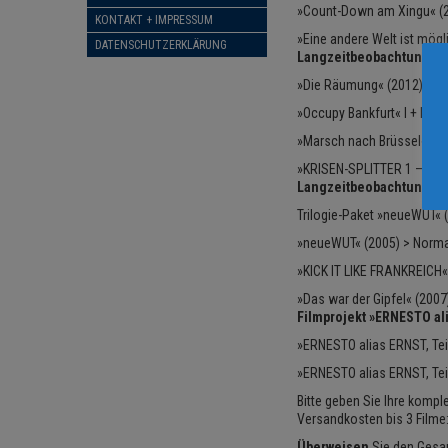
»Count-Down am Xingu« (20
KONTAKT + IMPRESSUM
»Eine andere Welt ist mög
DATENSCHUTZERKLÄRUNG
Langzeitbeobachtung »
»Die Räumung« (2012) > Nor
»Occupy Bankfurt« I + II (2
»Marsch nach Brüssel« (201
»KRISEN-SPLITTER 1 – 6« (2
Langzeitbeobachtung »
Trilogie-Paket »neueWUT« (a
»neueWUT« (2005) > Normalp
»KICK IT LIKE FRANKREICH« 
»Das war der Gipfel« (2007
Filmprojekt »ERNESTO al
»ERNESTO alias ERNST, Teil
»ERNESTO alias ERNST, Teil
Bitte geben Sie Ihre kompl
Versandkosten bis 3 Filme:
Überweisen
Sie den Gesa