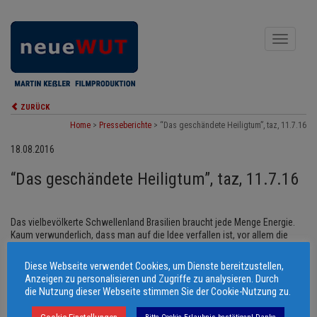
Toggle
navigati
ZURÜCK
Home
>
Presseberichte
>
“Das geschändete Heiligtum”, taz, 11.7.16
18.08.2016
“Das geschändete Heiligtum”, taz, 11.7.16
Das vielbevölkerte Schwellenland Brasilien braucht jede Menge Energie.
Kaum verwunderlich, dass man auf die Idee verfallen ist, vor allem die
Kraft des Wassers dafür zu nutzen…
taz11.7.16
Diese Webseite verwendet Cookies, um Dienste bereitzustellen,
Anzeigen zu personalisieren und Zugriffe zu analysieren. Durch
© 2006 - 2026 Martin Keßler Filmproduktion
die Nutzung dieser Webseite stimmen Sie der Cookie-Nutzung zu.