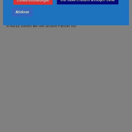
Cookie Einstellungen
Bitte Cookie-Erlaubnis bestätigen! Danke
Ablehnen
PARTNER + FREUNDE
In Kürze stellen wir hier unsere Partner vor.