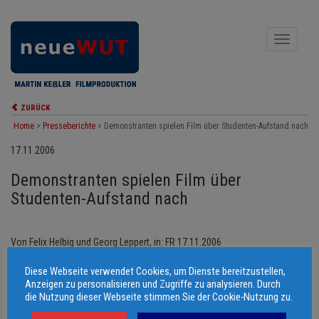
Toggle
navigati
ZURÜCK
Home
>
Presseberichte
>
Demonstranten spielen Film über Studenten-Aufstand nach
17.11.2006
Demonstranten spielen Film über
Studenten-Aufstand nach
Von Felix Helbig und Georg Leppert, in: FR 17.11.2006
Diese Webseite verwendet Cookies, um Dienste bereitzustellen,
© 2006 - 2026 Martin Keßler Filmproduktion
Anzeigen zu personalisieren und Zugriffe zu analysieren. Durch
die Nutzung dieser Webseite stimmen Sie der Cookie-Nutzung zu.