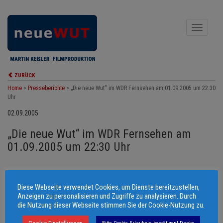
Toggle
navigati
ZURÜCK
Home
>
Presseberichte
>
„Die neue Wut“ im WDR Fernsehen am 01.09.2005 um 22:30
Uhr
02.09.2005
„Die neue Wut“ im WDR Fernsehen am
01.09.2005 um 22:30 Uhr
Magazin-Beitrag in der WDR-Kultursendung “West-Art”: „Die neue Wut –
Ein Dokumentarfilm über Arbeitslosenschicksale in Deutschland”
Diese Webseite verwendet Cookies, um Dienste bereitzustellen,
Anzeigen zu personalisieren und Zugriffe zu analysieren. Durch
die Nutzung dieser Webseite stimmen Sie der Cookie-Nutzung zu.
© 2006 - 2026 Martin Keßler Filmproduktion