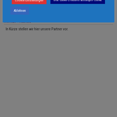
Cookie Einstellungen
Bitte Cookie-Erlaubnis bestätigen! Danke
Ablehnen
PARTNER + FREUNDE
In Kürze stellen wir hier unsere Partner vor.