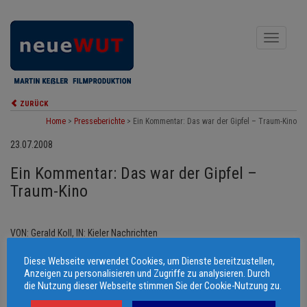
Toggle
navigati
ZURÜCK
Home
>
Presseberichte
>
Ein Kommentar: Das war der Gipfel – Traum-Kino
23.07.2008
Ein Kommentar: Das war der Gipfel –
Traum-Kino
VON: Gerald Koll, IN: Kieler Nachrichten
(…) Er kann nicht neutral sein, doch wer würde das verlangen bei einer
Diese Webseite verwendet Cookies, um Dienste bereitzustellen,
brisanten Veranstaltung wie dem Gipfeltreffen der kapitalstarken
Anzeigen zu personalisieren und Zugriffe zu analysieren. Durch
Mächtigen? Keßlers Film ist anders als die Tafelrunde im
die Nutzung dieser Webseite stimmen Sie der Cookie-Nutzung zu.
Hochsicherheitstrakt: Der Zutritt steht allen Interessierten offen, (…)