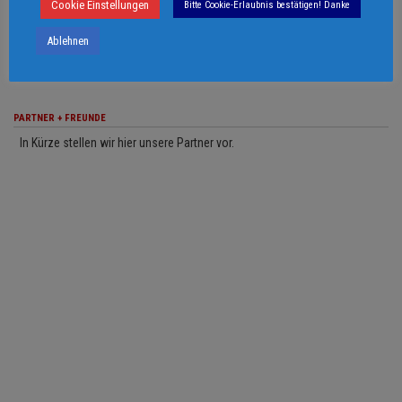
Cookie Einstellungen
Bitte Cookie-Erlaubnis bestätigen! Danke
© 2006 - 2026 Martin Keßler Filmproduktion
Ablehnen
PARTNER + FREUNDE
In Kürze stellen wir hier unsere Partner vor.