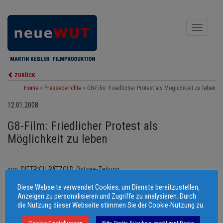
Toggle
navigati
ZURÜCK
Home
>
Presseberichte
>
G8-Film: Friedlicher Protest als Möglichkeit zu leben
12.01.2008
G8-Film: Friedlicher Protest als
Möglichkeit zu leben
von: DIETRICH PÄTZOLD, Ostsee-Zeitung
Diese Webseite verwendet Cookies, um Dienste bereitzustellen,
© 2006 - 2026 Martin Keßler Filmproduktion
Anzeigen zu personalisieren und Zugriffe zu analysieren. Durch
die Nutzung dieser Webseite stimmen Sie der Cookie-Nutzung zu.