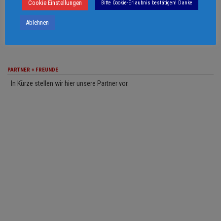
Cookie Einstellungen
Bitte Cookie-Erlaubnis bestätigen! Danke
© 2006 - 2026 Martin Keßler Filmproduktion
Ablehnen
PARTNER + FREUNDE
In Kürze stellen wir hier unsere Partner vor.