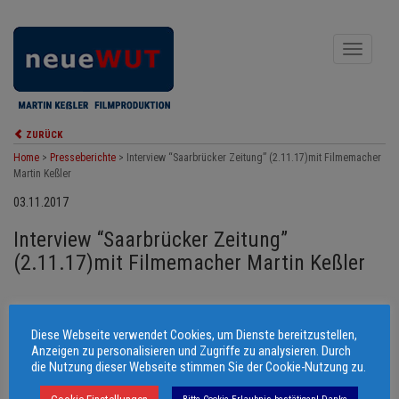
Toggle
navigati
ZURÜCK
Home
>
Presseberichte
>
Interview “Saarbrücker Zeitung” (2.11.17)mit Filmemacher
Martin Keßler
03.11.2017
Interview “Saarbrücker Zeitung”
(2.11.17)mit Filmemacher Martin Keßler
Diese Webseite verwendet Cookies, um Dienste bereitzustellen,
© 2006 - 2026 Martin Keßler Filmproduktion
Anzeigen zu personalisieren und Zugriffe zu analysieren. Durch
die Nutzung dieser Webseite stimmen Sie der Cookie-Nutzung zu.