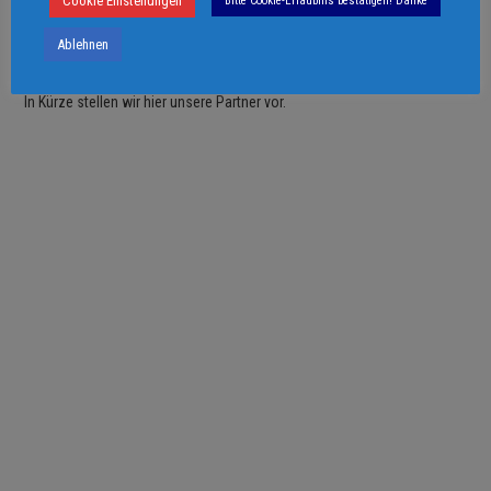
Cookie Einstellungen
Bitte Cookie-Erlaubnis bestätigen! Danke
Ablehnen
PARTNER + FREUNDE
In Kürze stellen wir hier unsere Partner vor.