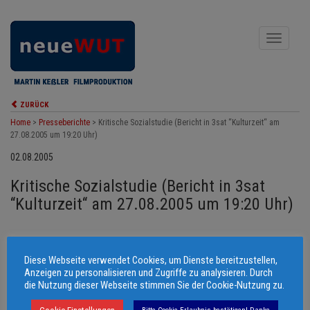
Toggle
navigati
ZURÜCK
Home
>
Presseberichte
>
Kritische Sozialstudie (Bericht in 3sat “Kulturzeit“ am
27.08.2005 um 19:20 Uhr)
02.08.2005
Kritische Sozialstudie (Bericht in 3sat
“Kulturzeit“ am 27.08.2005 um 19:20 Uhr)
VON EDUARD ERNE für Kulturzeit (3sat)
Diese Webseite verwendet Cookies, um Dienste bereitzustellen,
Anzeigen zu personalisieren und Zugriffe zu analysieren. Durch
© 2006 - 2026 Martin Keßler Filmproduktion
die Nutzung dieser Webseite stimmen Sie der Cookie-Nutzung zu.