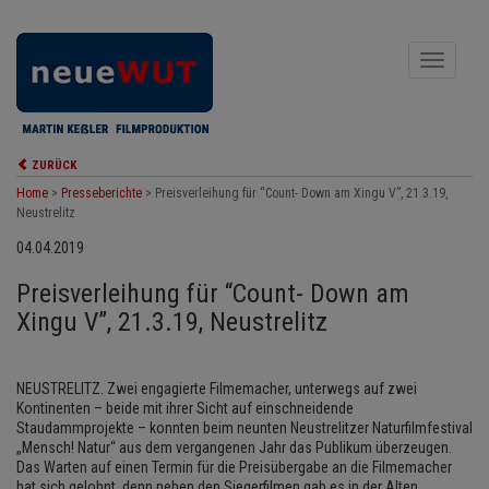
Toggle
navigati
ZURÜCK
Home
>
Presseberichte
>
Preisverleihung für “Count- Down am Xingu V”, 21.3.19,
Neustrelitz
04.04.2019
Preisverleihung für “Count- Down am
Xingu V”, 21.3.19, Neustrelitz
NEUSTRELITZ. Zwei engagierte Filmemacher, unterwegs auf zwei
Kontinenten – beide mit ihrer Sicht auf einschneidende
Staudammprojekte – konnten beim neunten Neustrelitzer Naturfilmfestival
„Mensch! Natur“ aus dem vergangenen Jahr das Publikum überzeugen.
Das Warten auf einen Termin für die Preisübergabe an die Filmemacher
hat sich gelohnt, denn neben den Siegerfilmen gab es in der Alten