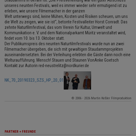
Staudamms in Gefahr ist. „Die Preisverleihung war ein guter Abschluss
unseres neunten Festivals, weil es immer wieder sehr ermutigend ist zu
erleben, wie unsere Filmemacher in der ganzen
Welt unterwegs sind, keine Mühen, Kosten und Risiken scheuen, um uns
die Welt zu zeigen, wie sie ist“, betonte Festivalleiter Horst Conradt. Das
zehnte Naturfilmfestival, das vom Verein für Kultur, Umwelt und
Kommunikation e. V. und dem Nationalparkamt Müritz veranstaltet wird,
findet vom 10. bis 13. Oktober statt.
Der Publikumspreis des neunten Naturﬁlmfestivals wurde nun an zwei
Filmemacher übergeben, die sich mit gewaltigen Staudammprojekten
auseinandersetzten. Bei der Verleihung erlebten die Gäste dann noch eine
Welturaufführung. Mensch! Stauen und Staunen VonAnke Goetsch
Kontakt zur Autorin red-neustrelitz@nordkurier.de
NK_70_20190323_SZS_HP_20_01
© 2006 - 2026 Martin Keßler Filmproduktion
PARTNER + FREUNDE