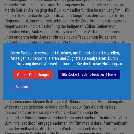
Kachelofenfabrik die Welturaufführung eines brandaktuellen Films von
Martin Keßler. An ihn ging der Publikumsadler für den besten Langfilm – für
seinen Dokumentarfilm „Countdown am Xingu“ aus dem Jahr 2016. Der
Regisseur dokumentiert seit zehn Jahren die Zerstörung des Amazonas-
Regenwaldes und die Bedrohung der indigenen Völker. Seinen nun
sechsten Film „Raubzug nach Amazonien“ hat er Anfang des Jahres
unter anderem beim Amtsantritt des neuen Präsidenten Bolsanaro
gedreht und gerade fertiggestellt. „Wir können in Europa nicht so tun, als
ob uns die Zerstörung des Amazonasge
Diese Webseite verwendet Cookies, um Dienste bereitzustellen,
bietes, der grünen Lunge der Welt, nichts anginge, denn die Auswirkungen
Anzeigen zu personalisieren und Zugriffe zu analysieren. Durch
auf das Weltklima sind gravierend. Durch die Politik Bolsanaros wird sich
die Nutzung dieser Webseite stimmen Sie der Cookie-Nutzung zu.
die Situation für die Umwelt und die Indigenen noch weiter verschärfen“,
betonte Keßler. Dafür müsse man eine weltweite Öffentlichkeit und den
Widerstand „von unten“ erzeugen. Die 1000 Euro Preisgeld wird Martin
Cookie Einstellungen
Bitte Cookie-Erlaubnis bestätigen! Danke
Keßler dafür einsetzen, weitere DVDs seines
neuen Films auch in portugiesisch herauszubringen, damit er in Brasilien
Ablehnen
aufgeführt werden kann und viele Menschen erreicht. Auch andere Filme
der Langzeitdokumentation wurden in indigenen Gemeinschaften gezeigt
und haben einen kleinen Beitrag zur Aufklärung und zur Verstärkung des
Widerstandes geleistet, erklärte der Regisseur. Das Adlerei im Nest –
gesponsert vom Nationalpark Müritz – konnten Katja Be
cker und ihr Kameramann Jonathan Happ aus Lüneburg für ihren Kurzfilm
„Until the last drop“ entgegennehmen. Ihr Film macht darauf aufmerksam,
dass der weltweit größte Turkana Wüstensee durch den Bau eines