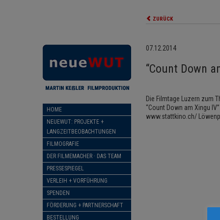
ZURÜCK
07.12.2014
“Count Down am
Die Filmtage Luzern zum 
“Count Down am Xingu IV”. 
HOME
www.stattkino.ch/ Löwenpl
NEUEWUT: PROJEKTE +
LANGZEITBEOBACHTUNGEN
FILMOGRAFIE
DER FILMEMACHER · DAS TEAM
PRESSESPIEGEL
VERLEIH + VORFÜHRUNG
SPENDEN
FÖRDERUNG + PARTNERSCHAFT
BESTELLUNG