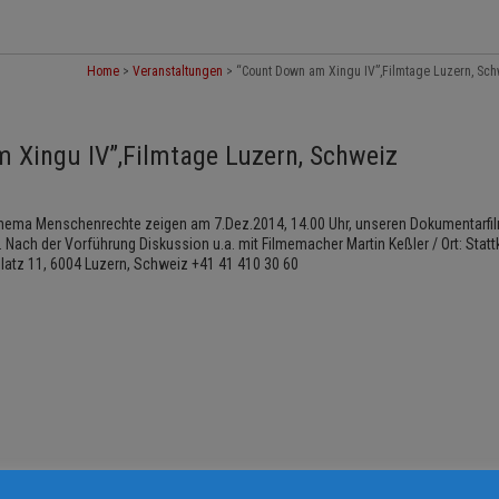
Home
>
Veranstaltungen
>
“Count Down am Xingu IV”,Filmtage Luzern, Sc
 Xingu IV”,Filmtage Luzern, Schweiz
Thema Menschenrechte zeigen am 7.Dez.2014, 14.00 Uhr, unseren Dokumentarfi
Nach der Vorführung Diskussion u.a. mit Filmemacher Martin Keßler / Ort: Statt
atz 11, 6004 Luzern, Schweiz +41 41 410 30 60