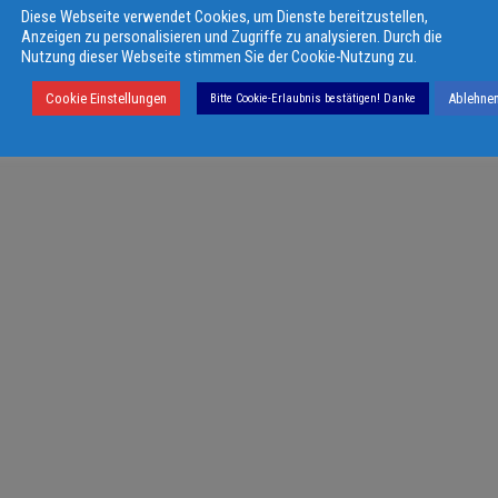
Diese Webseite verwendet Cookies, um Dienste bereitzustellen,
Anzeigen zu personalisieren und Zugriffe zu analysieren. Durch die
Nutzung dieser Webseite stimmen Sie der Cookie-Nutzung zu.
Cookie Einstellungen
Ablehne
Bitte Cookie-Erlaubnis bestätigen! Danke