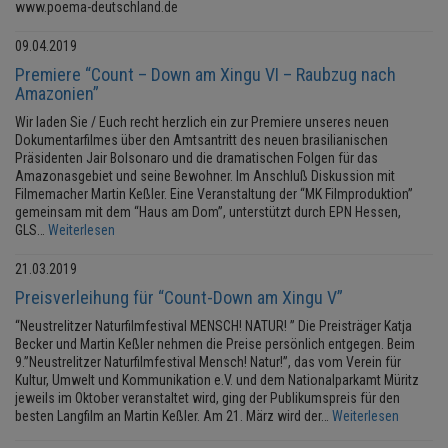
www.poema-deutschland.de
09.04.2019
Premiere “Count – Down am Xingu VI – Raubzug nach
Amazonien”
Wir laden Sie / Euch recht herzlich ein zur Premiere unseres neuen
Dokumentarfilmes über den Amtsantritt des neuen brasilianischen
Präsidenten Jair Bolsonaro und die dramatischen Folgen für das
Amazonasgebiet und seine Bewohner. Im Anschluß Diskussion mit
Filmemacher Martin Keßler. Eine Veranstaltung der “MK Filmproduktion”
gemeinsam mit dem “Haus am Dom”, unterstützt durch EPN Hessen,
GLS…
Weiterlesen
21.03.2019
Preisverleihung für “Count-Down am Xingu V”
“Neustrelitzer Naturfilmfestival MENSCH! NATUR! ” Die Preisträger Katja
Becker und Martin Keßler nehmen die Preise persönlich entgegen. Beim
9.”Neustrelitzer Naturfilmfestival Mensch! Natur!”, das vom Verein für
Kultur, Umwelt und Kommunikation e.V. und dem Nationalparkamt Müritz
jeweils im Oktober veranstaltet wird, ging der Publikumspreis für den
besten Langfilm an Martin Keßler. Am 21. März wird der…
Weiterlesen