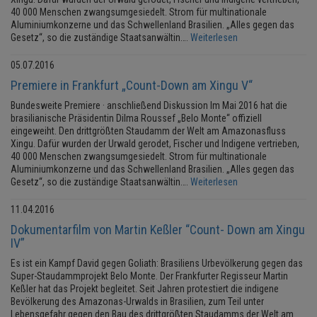
40 000 Menschen zwangsumgesiedelt. Strom für multinationale
Aluminiumkonzerne und das Schwellenland Brasilien. „Alles gegen das
Gesetz“, so die zuständige Staatsanwältin….
Weiterlesen
05.07.2016
Premiere in Frankfurt „Count-Down am Xingu V“
Bundesweite Premiere · anschließend Diskussion Im Mai 2016 hat die
brasilianische Präsidentin Dilma Roussef „Belo Monte“ offiziell
eingeweiht. Den drittgrößten Staudamm der Welt am Amazonasfluss
Xingu. Dafür wurden der Urwald gerodet, Fischer und Indigene vertrieben,
40 000 Menschen zwangsumgesiedelt. Strom für multinationale
Aluminiumkonzerne und das Schwellenland Brasilien. „Alles gegen das
Gesetz“, so die zuständige Staatsanwältin….
Weiterlesen
11.04.2016
Dokumentarfilm von Martin Keßler “Count- Down am Xingu
IV”
Es ist ein Kampf David gegen Goliath: Brasiliens Urbevölkerung gegen das
Super-Staudammprojekt Belo Monte. Der Frankfurter Regisseur Martin
Keßler hat das Projekt begleitet. Seit Jahren protestiert die indigene
Bevölkerung des Amazonas-Urwalds in Brasilien, zum Teil unter
Lebensgefahr gegen den Bau des drittgrößten Staudamms der Welt am