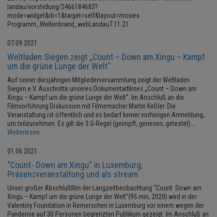
landau/vorstellung/2466184683?
mode=widget&rb=1&target=self&layout=movies
Programm_Weltenbrand_webLandau7.11.21
07.09.2021
Weltladen Siegen zeigt „Count – Down am Xingu – Kampf
um die grüne Lunge der Welt“
Auf seiner diesjährigen Mitgliederversammlung zeigt der Weltladen
Siegen e.V. Auschnitte unseres Dokumentarfilmes „Count – Down am
Xingu – Kampf um die grüne Lunge der Welt“. Im Anschluß an die
Filmvorführung Diskussion mit Filmemacher Martin Keßler. Die
Veranstaltung ist öffentlich und es bedarf keiner vorherigen Anmeldung,
um teilzunehmen. Es gilt die 3 G-Regel (geimpft, genesen, getestet)….
Weiterlesen
01.06.2021
“Count- Down am Xingu” in Luxemburg,
Präsenzveranstaltung und als stream
Unser großer Abschlußfilm der Langzeitbeobachtung “Count Down am
Xingu – Kampf um die grüne Lunge der Welt”(95 min, 2020) wird in der
Valentiny Foundation in Remerschen in Luxemburg vor einem wegen der
Pandemie auf 30 Personen begrenzten Publikum gezeigt. Im Anschluß an