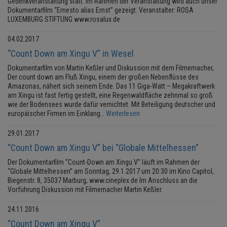
Gedenkveranstaltung statt. Im Rahmen der Veranstaltung wird auch unser
Dokumentarfilm “Ernesto alias Ernst” gezeigt. Veranstalter: ROSA
LUXEMBURG STIFTUNG www.rosalux.de
04.02.2017
“Count Down am Xingu V” in Wesel
Dokumentarfilm von Martin Keßler und Diskussion mit dem Filmemacher,
Der count down am Fluß Xingu, einem der großen Nebenflüsse des
Amazonas, nähert sich seinem Ende. Das 11 Giga-Watt – Megakraftwerk
am Xingu ist fast fertig gestellt, eine Regenwaldfläche zehnmal so groß
wie der Bodensees wurde dafür vernichtet. Mit Beteiligung deutscher und
europäischer Firmen im Einklang…
Weiterlesen
29.01.2017
“Count Down am Xingu V” bei “Globale Mittelhessen”
Der Dokumentarfilm “Count-Down am Xingu V” läuft im Rahmen der
“Globale Mittelhessen” am Sonntag, 29.1.2017 um 20:30 im Kino Capitol,
Biegenstr. 8, 35037 Marburg, www.cineplex.de Im Anschluss an die
Vorführung Diskussion mit Filmemacher Martin Keßler.
24.11.2016
“Count Down am Xingu V”