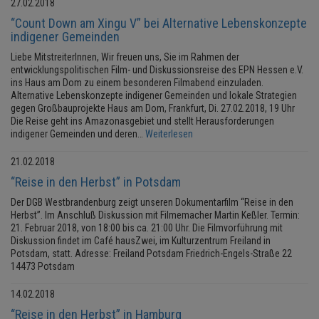
27.02.2018
“Count Down am Xingu V” bei Alternative Lebenskonzepte
indigener Gemeinden
Liebe MitstreiterInnen, Wir freuen uns, Sie im Rahmen der
entwicklungspolitischen Film- und Diskussionsreise des EPN Hessen e.V.
ins Haus am Dom zu einem besonderen Filmabend einzuladen.
Alternative Lebenskonzepte indigener Gemeinden und lokale Strategien
gegen Großbauprojekte Haus am Dom, Frankfurt, Di. 27.02.2018, 19 Uhr
Die Reise geht ins Amazonasgebiet und stellt Herausforderungen
indigener Gemeinden und deren…
Weiterlesen
21.02.2018
“Reise in den Herbst” in Potsdam
Der DGB Westbrandenburg zeigt unseren Dokumentarfilm “Reise in den
Herbst”. Im Anschluß Diskussion mit Filmemacher Martin Keßler. Termin:
21. Februar 2018, von 18:00 bis ca. 21:00 Uhr. Die Filmvorführung mit
Diskussion findet im Café hausZwei, im Kulturzentrum Freiland in
Potsdam, statt. Adresse: Freiland Potsdam Friedrich-Engels-Straße 22
14473 Potsdam
14.02.2018
“Reise in den Herbst” in Hamburg