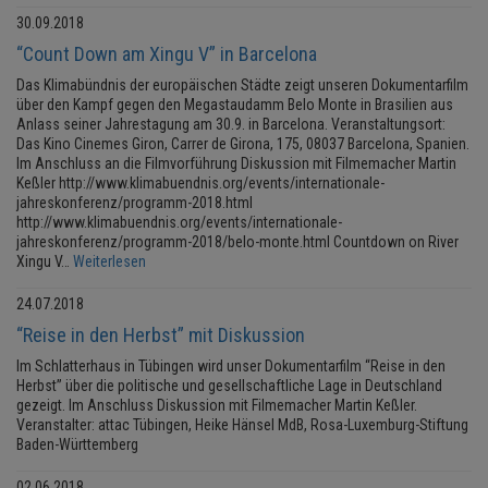
30.09.2018
“Count Down am Xingu V” in Barcelona
Das Klimabündnis der europäischen Städte zeigt unseren Dokumentarfilm
über den Kampf gegen den Megastaudamm Belo Monte in Brasilien aus
Anlass seiner Jahrestagung am 30.9. in Barcelona. Veranstaltungsort:
Das Kino Cinemes Giron, Carrer de Girona, 175, 08037 Barcelona, Spanien.
Im Anschluss an die Filmvorführung Diskussion mit Filmemacher Martin
Keßler http://www.klimabuendnis.org/events/internationale-
jahreskonferenz/programm-2018.html
http://www.klimabuendnis.org/events/internationale-
jahreskonferenz/programm-2018/belo-monte.html Countdown on River
Xingu V…
Weiterlesen
24.07.2018
“Reise in den Herbst” mit Diskussion
Im Schlatterhaus in Tübingen wird unser Dokumentarfilm “Reise in den
Herbst” über die politische und gesellschaftliche Lage in Deutschland
gezeigt. Im Anschluss Diskussion mit Filmemacher Martin Keßler.
Veranstalter: attac Tübingen, Heike Hänsel MdB, Rosa-Luxemburg-Stiftung
Baden-Württemberg
02.06.2018