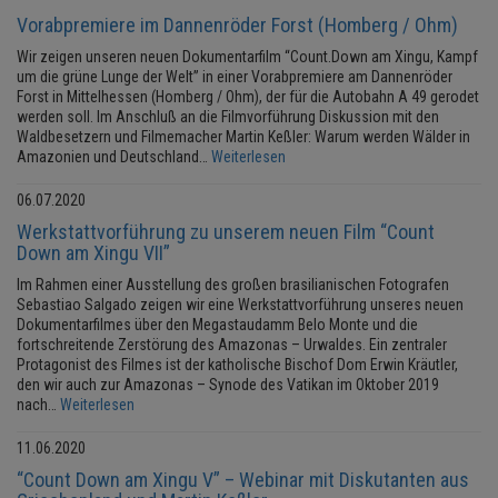
Vorabpremiere im Dannenröder Forst (Homberg / Ohm)
Wir zeigen unseren neuen Dokumentarfilm “Count.Down am Xingu, Kampf
um die grüne Lunge der Welt” in einer Vorabpremiere am Dannenröder
Forst in Mittelhessen (Homberg / Ohm), der für die Autobahn A 49 gerodet
werden soll. Im Anschluß an die Filmvorführung Diskussion mit den
Waldbesetzern und Filmemacher Martin Keßler: Warum werden Wälder in
Amazonien und Deutschland…
Weiterlesen
06.07.2020
Werkstattvorführung zu unserem neuen Film “Count
Down am Xingu VII”
Im Rahmen einer Ausstellung des großen brasilianischen Fotografen
Sebastiao Salgado zeigen wir eine Werkstattvorführung unseres neuen
Dokumentarfilmes über den Megastaudamm Belo Monte und die
fortschreitende Zerstörung des Amazonas – Urwaldes. Ein zentraler
Protagonist des Filmes ist der katholische Bischof Dom Erwin Kräutler,
den wir auch zur Amazonas – Synode des Vatikan im Oktober 2019
nach…
Weiterlesen
11.06.2020
“Count Down am Xingu V” – Webinar mit Diskutanten aus