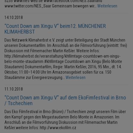
5235 www.nes-web.de www.facebook.com/NES.Saarland
www.twitter.com/NES_Saar Gemeinsam bewegen wir…
Weiterlesen
14.10.2018
“Count Down am Xingu V” beim12. MÜNCHENER
KLIMAHERBST
Das Netzwerk Klimaherbst e.V. zeigt unter Beteiligung der Stadt München
unseren Dokumentarfilm. Im Anschluß an die Filmvorführung (eintritt: frei)
Diskussion mit Filmemacher Martin Keßler. Weitere Infos:
http://klimaherbst.de/veranstaltung/khfilmtage-countdown-am-xingu-
belo-monte-staudamm #khfilmtage Countdown am Xingu (Belo Monte
Staudamm) Dokumentarfilm, Regie: Martin Keßler, 2016, 95 Min., dt. 14.
Oktober, 11:00–14:00 Uhr Im Amazonasgebiet sollen für ca. 150
Staudämme zur Energieerzeugung…
Weiterlesen
11.10.2018
“Count Down am Xingu V” auf dem EkoFimfestival in Brno
/ Tschechien
Das Eko Filmfestival in Brno (Brünn) / Tschechien zeigt unseren Film über
den Kampf gegen den Megastaudamm Belo Monte in Amazonien. Im
Anschluß an die Filmvorführung Diskussion mit Filmemacher Martin
Keßler.weitere Infos: http://www.ekofilm.cz