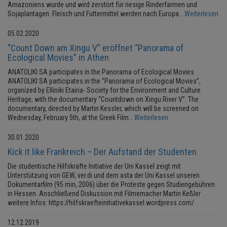
Amazoniens wurde und wird zerstört für riesige Rinderfarmen und
Sojaplantagen. Fleisch und Futtermittel werden nach Europa…
Weiterlesen
05.02.2020
“Count Down am Xingu V” eröffnet “Panorama of
Ecological Movies” in Athen
ANATOLIKI SA participates in the Panorama of Ecological Movies
ANATOLIKI SA participates in the “Panorama of Ecological Movies”,
organized by Elliniki Etairia- Society for the Environment and Culture
Heritage, with the documentary “Countdown on Xingu River V”. The
documentary, directed by Martin Kessler, which will be screened on
Wednesday, February 5th, at the Greek Film…
Weiterlesen
30.01.2020
Kick it like Frankreich – Der Aufstand der Studenten
Die studentische Hilfskräfte Initiative der Uni Kassel zeigt mit
Unterstützung von GEW, ver.di und dem asta der Uni Kassel unseren
Dokumentarfilm (95 min, 2006) über die Proteste gegen Studiengebühren
in Hessen. Anschließend Diskussion mit Filmemacher Martin Keßler
weitere Infos: https://hilfskraefteinitiativekassel.wordpress.com/
12.12.2019