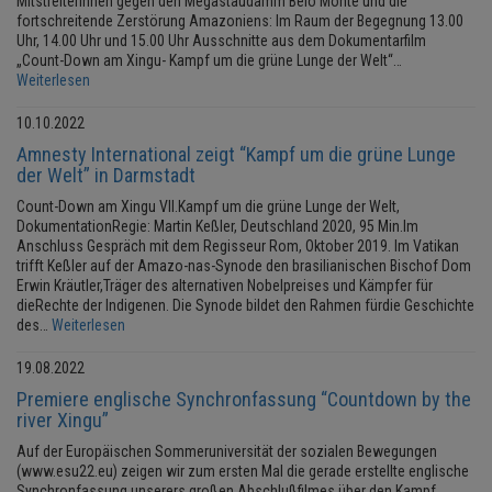
MitstreiterInnen gegen den Megastaudamm Belo Monte und die
fortschreitende Zerstörung Amazoniens: Im Raum der Begegnung 13.00
Uhr, 14.00 Uhr und 15.00 Uhr Ausschnitte aus dem Dokumentarfilm
„Count-Down am Xingu- Kampf um die grüne Lunge der Welt“…
Weiterlesen
10.10.2022
Amnesty International zeigt “Kampf um die grüne Lunge
der Welt” in Darmstadt
Count-Down am Xingu VII.Kampf um die grüne Lunge der Welt,
DokumentationRegie: Martin Keßler, Deutschland 2020, 95 Min.Im
Anschluss Gespräch mit dem Regisseur Rom, Oktober 2019. Im Vatikan
trifft Keßler auf der Amazo-nas-Synode den brasilianischen Bischof Dom
Erwin Kräutler,Träger des alternativen Nobelpreises und Kämpfer für
dieRechte der Indigenen. Die Synode bildet den Rahmen fürdie Geschichte
des…
Weiterlesen
19.08.2022
Premiere englische Synchronfassung “Countdown by the
river Xingu”
Auf der Europäischen Sommeruniversität der sozialen Bewegungen
(www.esu22.eu) zeigen wir zum ersten Mal die gerade erstellte englische
Synchronfassung unserers großen Abschlußfilmes über den Kampf