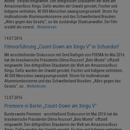
Monte“ offiziell eingeweiht. Den drittgrößten Staudamm der Welt am
Amazonasfluss Xingu. Dafür wurden der Urwald gerodet, Fischer und
Indigene vertrieben, 40 000 Menschen zwangsumgesiedelt. Strom für
multinationale Aluminiumkonzerne und das Schwellenland Brasilien.
„Alles gegen das Gesetz“, so die zuständige Staatsanwältin. Der Film
erzählt die vorerst…
Weiterlesen
14.07.2016
Filmvorführung „Count-Down am Xingu V“ in Schondorf
Mit anschließender Diskussion mit Gerd Rathgeb von POEMA Im Mai 2016
hat die brasilianische Präsidentin Dilma Roussef „Belo Monte“ offiziell
eingeweiht. Den drittgrößten Staudamm der Welt am Amazonasfluss
Xingu. Dafür wurden der Urwald gerodet, Fischer und Indigene vertrieben,
40 000 Menschen zwangsumgesiedelt. Strom für multinationale
Aluminiumkonzerne und das Schwellenland Brasilien. „Alles gegen das
Gesetz“, so…
Weiterlesen
12.07.2016
Premiere in Berlin „Count-Down am Xingu V“
Bundesweite Premiere · anschließend Diskussion Im Mai 2016 hat die
brasilianische Präsidentin Dilma Roussef „Belo Monte“ offiziell
eingeweiht. Den drittgrößten Staudamm der Welt am Amazonasfluss
Xingu. Dafür wurden der Urwald gerodet, Fischer und Indigene vertrieben,