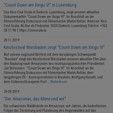
“Count Down am Xingu VI” in Luxemburg
Das Kino Ciné Scala in Diekirch, Luxemburg, zeigt unseren aktuellen
Dokumentarfilm “Count Down am Xingu VI”. Im Anschluß an die
Filmvorführung Diskussion mit Filmemacher Martin Keßler. Adresse: Kino
Ciné Scala, 46 Rue de l’Industrie, 9250 Diekirch, Luxemburg Telefon: +352
28 11 98 1 https://cinescala.lu
20.11.2019
Kinofestival Wiesbaden zeigt “Count Down am Xingu VI”
Auf seinem exground filmfest mit dem diesjährigen Schwerpunkt
“Brasilien” zeigt das Kinofestival Wiesbaden unseren aktuellen Film über
den Raubzug nach Amazonien des rechtspoupulistischen Präsidenten
Jair Bolsonaro : “Count Down am Xingu VI”. Im Anschluß an die
Filmvorführung Diskussion mit Filmemacher Martin Keßler, dem
langjährigen FR – Korrespondenten in Brasilien, Wolfgang Kunath, und
dem Völkerrechtsexperte Prof….
Weiterlesen
29.09.2019
“Der Amazonas, das Klima und wir”
Die schwersten Waldbrände im Amazonas seit Jahren, die bedrohlichen
Folgen der Zerstörung und Plünderung des Regenwaldes auf das