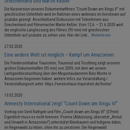
Griechenland und Martin Keßler
Die Kurzversion unseres Dokumentarfilmes “Count Down am Xingu V” mit
griechischen Untertiteln wird im Rahmen eines webinars im livestream auf
youtube gezeigt. Anschließend Diskussion mit Teilnehmern aus
Griechenland und Filmemacher Martin Keßler. Vom 12.6. – 21.6.2020 wird
die englische Langfassung des Filmes (95 min) mit griechischen
Untertiteln auf youtube zu sehen sein. Hier der Link:…
Weiterlesen
27.02.2020
Eine andere Welt ist möglich – Kampf um Amazonien
Die Friedensinitiative Traunstein, Traunreut und Trostberg zeigt unseren
großen Dokumentarfilm (95 min) von 2009, mit dem wir unsere
Lanhgzeitbeobachtung über den Megastaudammm Belo Monte in
Amazonien begonnen haben. weitere Infos zur Veranstaltung /
Veranstaltungsort unter: https://vereinshaus-traunstein.de/home/
13.02.2020
Amnesty International zeigt “Count Down am Xingu VI”
Vortrag von Gerd Rathgeb und Film „Count-down am Xingu VI“ (37min)
Eigentlich muss es nicht brennen. Poema (Abkürzung, übersetzt „Armut
und Umwelt in Amazonien“) unterstützt Kleinbauern und Indigene dabei,
im Regenwald zu leben, ohne ihn zu zerstören. Der Regenwald