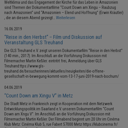
Weltklima und das Engagement der Kirche für das Leben in Amazonien
sind Themen der Dokumentarfilme “Count Down am Xingu – Raubzug
nach Amazonien” und “Amazonien – Elend und Hoffnung” (Erwin Kräutler)
, die an diesem Abend gezeigt…
Weiterlesen
16.06.2019
“Reise in den Herbst” – Film und Diskussion auf
Veranstaltung GLS Treuhand
Die GLS Treuhand e.V. zeigt unseren Dokumentarfilm “Reise in den Herbst”
(140 min., 2017). Im Anschluß an die Vorführung Diskussion mit
Filmemacher Martin Keßler. eintritrt frei, Anmeldung über GLS
Treuhand:ttps://www.gls-
treuhand.de/besucherinnen/aktuelles/neuigkeiten/die-offene-
gesellschaft-in-bewegung-kommt-vom-13-17-juni-2019-nach-bochum/
04.06.2019
“Count Down am Xingu V” in Metz
Die Stadt Metz in Frankreich zeigt in Kooperation mit dem Netzwerk
Entwicklungspolitik im Saarland e.V. unseren Dokumentarfilm “Count
Down am Xngu V”. Im Anschluß an die Vorführung Diskussion mit
Filmemacher Martin Keßler. Der Filmabend beginnt um 20 Uhr im Cinéma
Klub Metz: Cinéma Klub 5, rue Fabert 57000 Metz https://klubcinema.fr/