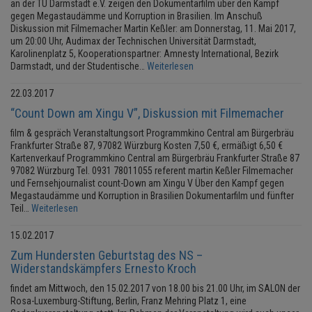
an der TU Darmstadt e.V. zeigen den Dokumentarfilm über den Kampf
gegen Megastaudämme und Korruption in Brasilien. Im Anschuß
Diskussion mit Filmemacher Martin Keßler: am Donnerstag, 11. Mai 2017,
um 20:00 Uhr, Audimax der Technischen Universität Darmstadt,
Karolinenplatz 5, Kooperationspartner: Amnesty International, Bezirk
Darmstadt, und der Studentische…
Weiterlesen
22.03.2017
“Count Down am Xingu V”, Diskussion mit Filmemacher
film & gespräch Veranstaltungsort Programmkino Central am Bürgerbräu
Frankfurter Straße 87, 97082 Würzburg Kosten 7,50 €, ermäßigt 6,50 €
Kartenverkauf Programmkino Central am Bürgerbräu Frankfurter Straße 87
97082 Würzburg Tel. 0931 78011055 referent martin Keßler Filmemacher
und Fernsehjournalist count-Down am Xingu V Über den Kampf gegen
Megastaudämme und Korruption in Brasilien Dokumentarfilm und fünfter
Teil…
Weiterlesen
15.02.2017
Zum Hundersten Geburtstag des NS –
Widerstandskämpfers Ernesto Kroch
findet am Mittwoch, den 15.02.2017 von 18.00 bis 21.00 Uhr, im SALON der
Rosa-Luxemburg-Stiftung, Berlin, Franz Mehring Platz 1, eine