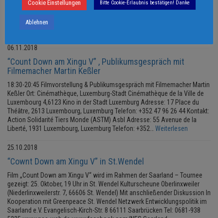
Ciné Scala Kino in Diekirch, Luxemburg Adresse: 46 Rue de l’Industrie,
Cookie Einstellungen
Bitte Cookie-Erlaubnis bestätigen! Danke
9250 Diekirch, Luxemburg Telefon: +352 28 11 98 1 organisiert von: Action
Solidarité Tiers Monde (ASTM) Asbl Adresse: 55 Avenue de la Liberté,
Ablehnen
1931 Luxembourg, Luxemburg Telefon: +352 40 04 27 1
06.11.2018
“Count Down am Xingu V” , Publikumsgespräch mit
Filmemacher Martin Keßler
18:30-20:45 Filmvorstellung & Publikumsgespräch mit Filmemacher Martin
Keßler Ort: Cinémathèque, Luxemburg-Stadt Cinémathèque de la Ville de
Luxembourg 4,6123 Kino in der Stadt Luxemburg Adresse: 17 Place du
Théâtre, 2613 Luxembourg, Luxemburg Telefon: +352 47 96 26 44 Kontakt:
Action Solidarité Tiers Monde (ASTM) Asbl Adresse: 55 Avenue de la
Liberté, 1931 Luxembourg, Luxemburg Telefon: +352…
Weiterlesen
25.10.2018
“Cownt Down am Xingu V” in St.Wendel
Film „Count Down am Xingu V“ wird im Rahmen der Saarland – Tournee
gezeigt: 25. Oktober, 19 Uhr in St. Wendel Kulturscheune Oberlinxweiler
(Niederlinxweilerstr. 7, 66606 St. Wendel) Mit anschließender Diskussion In
Kooperation mit Greenpeace St. Wendel Netzwerk Entwicklungspolitik im
Saarland e.V. Evangelisch-Kirch-Str. 8 66111 Saarbrücken Tel: 0681-938