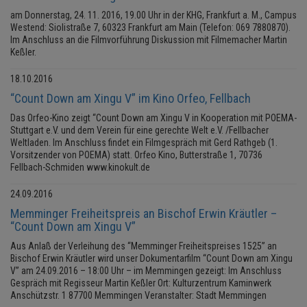
am Donnerstag, 24. 11. 2016, 19.00 Uhr in der KHG, Frankfurt a. M., Campus
Westend: Siolistraße 7, 60323 Frankfurt am Main (Telefon: 069 7880870).
Im Anschluss an die Filmvorführung Diskussion mit Filmemacher Martin
Keßler.
18.10.2016
“Count Down am Xingu V” im Kino Orfeo, Fellbach
Das Orfeo-Kino zeigt “Count Down am Xingu V in Kooperation mit POEMA-
Stuttgart e.V. und dem Verein für eine gerechte Welt e.V. /Fellbacher
Weltladen. Im Anschluss findet ein Filmgespräch mit Gerd Rathgeb (1.
Vorsitzender von POEMA) statt. Orfeo Kino, Butterstraße 1, 70736
Fellbach-Schmiden www.kinokult.de
24.09.2016
Memminger Freiheitspreis an Bischof Erwin Kräutler –
“Count Down am Xingu V”
Aus Anlaß der Verleihung des “Memminger Freiheitspreises 1525” an
Bischof Erwin Kräutler wird unser Dokumentarfilm “Count Down am Xingu
V” am 24.09.2016 – 18:00 Uhr – im Memmingen gezeigt: Im Anschluss
Gespräch mit Regisseur Martin Keßler Ort: Kulturzentrum Kaminwerk
Anschützstr. 1 87700 Memmingen Veranstalter: Stadt Memmingen