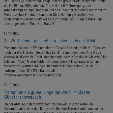
Der “Laien’s Club Heimfeld” zeigt unseren großen Dokumentarfilm “neue
WUT” (90 min, 2005) über die Anti – Hartz IV – Bewegung, den
Arbeitskampf bei Opel Bochum und das Ende der Regierung Schröder im
Mieterpavillon, Friedrich-Naumann-Str.7, Hamburg Heimfeld. Ein
spannender Rückblick kurz vor der Einführung des “Bürgergeldes” und
dem angeblichen “Ende von Harz IV”.
16.11.2022
Die Würfel sind gefallen! – Brasilien nach der Wahl
Podiumsdiskussion Wahlnachlese : Die Würfel sind gefallen! – Brasilien
nach der Wahl: Wohin steuert das Land? TeilnehmerInnen: Ana Graça
Wittkowski (Deutsch- Brasilianischer Kulturverein Brasil Nilê, Mainz), Silke
Tribukait (ASW), Martin Keßler (Filmemacher), Niklas Franzen (online)
Moderation: Winfried Kändler Bessunger Knabenschule, Raum BDP
Ludwigshöhstr. 42 64285 Darmstadt
https://www.knabenschule.de/index.php
16.10.2022
“Kampf um die grüne Lunge der Welt” im Kloster
Münsterschwarzach
In der Abtei Münsterschwarzach zeigen wir unseren aktuellen
Dokumentarfilm über den Kampf von Bischof Erwin Kräutler und seiner