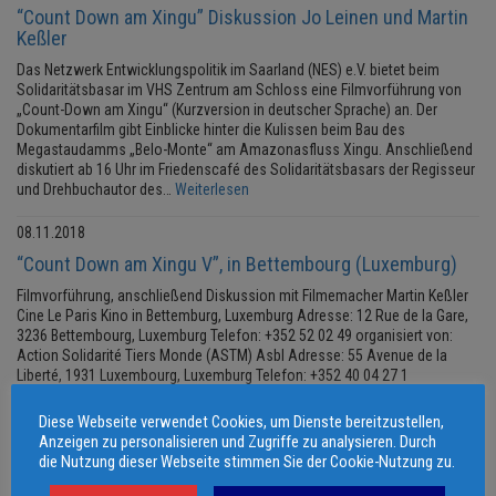
“Count Down am Xingu” Diskussion Jo Leinen und Martin
Keßler
Das Netzwerk Entwicklungspolitik im Saarland (NES) e.V. bietet beim
Solidaritätsbasar im VHS Zentrum am Schloss eine Filmvorführung von
„Count-Down am Xingu“ (Kurzversion in deutscher Sprache) an. Der
Dokumentarfilm gibt Einblicke hinter die Kulissen beim Bau des
Megastaudamms „Belo-Monte“ am Amazonasfluss Xingu. Anschließend
diskutiert ab 16 Uhr im Friedenscafé des Solidaritätsbasars der Regisseur
und Drehbuchautor des…
Weiterlesen
08.11.2018
“Count Down am Xingu V”, in Bettembourg (Luxemburg)
Filmvorführung, anschließend Diskussion mit Filmemacher Martin Keßler
Cine Le Paris Kino in Bettemburg, Luxemburg Adresse: 12 Rue de la Gare,
3236 Bettembourg, Luxemburg Telefon: +352 52 02 49 organisiert von:
Action Solidarité Tiers Monde (ASTM) Asbl Adresse: 55 Avenue de la
Liberté, 1931 Luxembourg, Luxemburg Telefon: +352 40 04 27 1
07.11.2018
Diese Webseite verwendet Cookies, um Dienste bereitzustellen,
Anzeigen zu personalisieren und Zugriffe zu analysieren. Durch
“Count Down am Xingu V” in Diekirch / Luxemburg
die Nutzung dieser Webseite stimmen Sie der Cookie-Nutzung zu.
Filmvorführung, anschließend Diskussion mit Filmemacher Martin Keßler