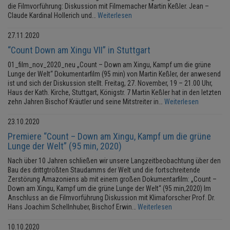
die Filmvorführung: Diskussion mit Filmemacher Martin Keßler. Jean –
Claude Kardinal Hollerich und…
Weiterlesen
27.11.2020
“Count Down am Xingu VII” in Stuttgart
01_film_nov_2020_neu „Count – Down am Xingu, Kampf um die grüne
Lunge der Welt“ Dokumentarfilm (95 min) von Martin Keßler, der anwesend
ist und sich der Diskussion stellt. Freitag, 27. November, 19 – 21.00 Uhr,
Haus der Kath. Kirche, Stuttgart, Königstr. 7 Martin Keßler hat in den letzten
zehn Jahren Bischof Kräutler und seine Mitstreiter in…
Weiterlesen
23.10.2020
Premiere “Count – Down am Xingu, Kampf um die grüne
Lunge der Welt” (95 min, 2020)
Nach über 10 Jahren schließen wir unsere Langzeitbeobachtung über den
Bau des drittgtrößten Staudamms der Welt und die fortschreitende
Zerstörung Amazoniens ab mit einem großen Dokumentarfilm: „Count –
Down am Xingu, Kampf um die grüne Lunge der Welt“ (95 min,2020) Im
Anschluss an die Filmvorführung Diskussion mit Klimaforscher Prof. Dr.
Hans Joachim Schellnhuber, Bischof Erwin…
Weiterlesen
10.10.2020