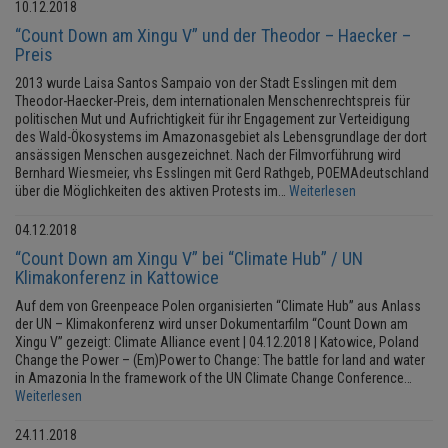
10.12.2018
“Count Down am Xingu V” und der Theodor – Haecker –
Preis
2013 wurde Laisa Santos Sampaio von der Stadt Esslingen mit dem
Theodor-Haecker-Preis, dem internationalen Menschenrechtspreis für
politischen Mut und Aufrichtigkeit für ihr Engagement zur Verteidigung
des Wald-Ökosystems im Amazonasgebiet als Lebensgrundlage der dort
ansässigen Menschen ausgezeichnet. Nach der Filmvorführung wird
Bernhard Wiesmeier, vhs Esslingen mit Gerd Rathgeb, POEMAdeutschland
über die Möglichkeiten des aktiven Protests im…
Weiterlesen
04.12.2018
“Count Down am Xingu V” bei “Climate Hub” / UN
Klimakonferenz in Kattowice
Auf dem von Greenpeace Polen organisierten “Climate Hub” aus Anlass
der UN – Klimakonferenz wird unser Dokumentarfilm “Count Down am
Xingu V” gezeigt: Climate Alliance event | 04.12.2018 | Katowice, Poland
Change the Power – (Em)Power to Change: The battle for land and water
in Amazonia In the framework of the UN Climate Change Conference…
Weiterlesen
24.11.2018