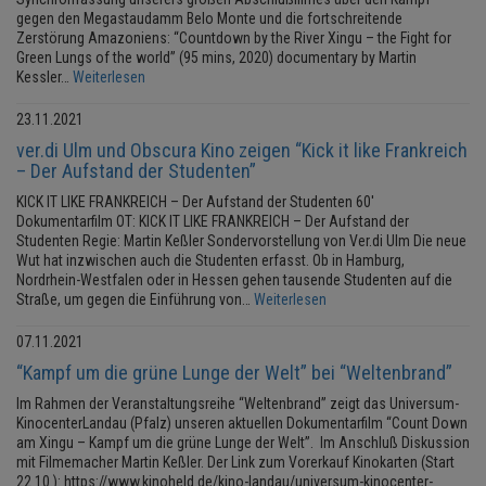
gegen den Megastaudamm Belo Monte und die fortschreitende
Zerstörung Amazoniens: “Countdown by the River Xingu – the Fight for
Green Lungs of the world” (95 mins, 2020) documentary by Martin
Kessler…
Weiterlesen
23.11.2021
ver.di Ulm und Obscura Kino zeigen “Kick it like Frankreich
– Der Aufstand der Studenten”
KICK IT LIKE FRANKREICH – Der Aufstand der Studenten 60′
Dokumentarfilm OT: KICK IT LIKE FRANKREICH – Der Aufstand der
Studenten Regie: Martin Keßler Sondervorstellung von Ver.di Ulm Die neue
Wut hat inzwischen auch die Studenten erfasst. Ob in Hamburg,
Nordrhein-Westfalen oder in Hessen gehen tausende Studenten auf die
Straße, um gegen die Einführung von…
Weiterlesen
07.11.2021
“Kampf um die grüne Lunge der Welt” bei “Weltenbrand”
Im Rahmen der Veranstaltungsreihe “Weltenbrand” zeigt das Universum-
KinocenterLandau (Pfalz) unseren aktuellen Dokumentarfilm “Count Down
am Xingu – Kampf um die grüne Lunge der Welt”. Im Anschluß Diskussion
mit Filmemacher Martin Keßler. Der Link zum Vorerkauf Kinokarten (Start
22.10.): https://www.kinoheld.de/kino-landau/universum-kinocenter-