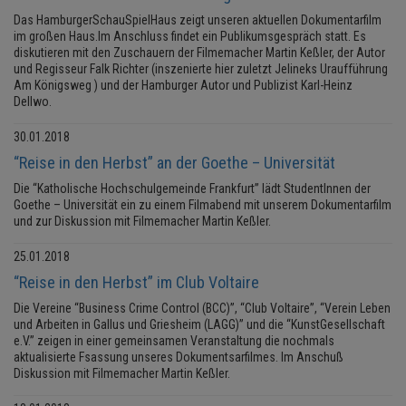
Das HamburgerSchauSpielHaus zeigt unseren aktuellen Dokumentarfilm
im großen Haus.Im Anschluss findet ein Publikumsgespräch statt. Es
diskutieren mit den Zuschauern der Filmemacher Martin Keßler, der Autor
und Regisseur Falk Richter (inszenierte hier zuletzt Jelineks Uraufführung
Am Königsweg ) und der Hamburger Autor und Publizist Karl-Heinz
Dellwo.
30.01.2018
“Reise in den Herbst” an der Goethe – Universität
Die “Katholische Hochschulgemeinde Frankfurt” lädt StudentInnen der
Goethe – Universität ein zu einem Filmabend mit unserem Dokumentarfilm
und zur Diskussion mit Filmemacher Martin Keßler.
25.01.2018
“Reise in den Herbst” im Club Voltaire
Die Vereine “Business Crime Control (BCC)”, “Club Voltaire”, “Verein Leben
und Arbeiten in Gallus und Griesheim (LAGG)” und die “KunstGesellschaft
e.V.” zeigen in einer gemeinsamen Veranstaltung die nochmals
aktualisierte Fsassung unseres Dokumentsarfilmes. Im Anschuß
Diskussion mit Filmemacher Martin Keßler.