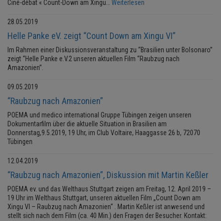
Ciné-débat « Count-Down am Xingu…
Weiterlesen
28.05.2019
Helle Panke eV. zeigt “Count Down am Xingu VI”
Im Rahmen einer Diskussionsveranstaltung zu “Brasilien unter Bolsonaro”
zeigt “Helle Panke e.V.2 unseren aktuellen Film “Raubzug nach
Amazonien”.
09.05.2019
“Raubzug nach Amazonien”
POEMA und medico international Gruppe Tübingen zeigen unseren
Dokumentarfilm über die aktuelle Situation in Brasilien am
Donnerstag,9.5.2019, 19 Uhr, im Club Voltaire, Haaggasse 26 b, 72070
Tübingen
12.04.2019
“Raubzug nach Amazonien”, Diskussion mit Martin Keßler
POEMA ev. und das Welthaus Stuttgart zeigen am Freitag, 12. April 2019 –
19 Uhr im Welthaus Stuttgart, unseren aktuellen Film „Count Down am
Xingu VI – Raubzug nach Amazonien“ . Martin Keßler ist anwesend und
stellt sich nach dem Film (ca. 40 Min.) den Fragen der Besucher. Kontakt: