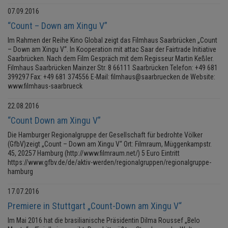
07.09.2016
“Count – Down am Xingu V”
Im Rahmen der Reihe Kino Global zeigt das Filmhaus Saarbrücken „Count
– Down am Xingu V“. In Kooperation mit attac Saar der Fairtrade Initiative
Saarbrücken. Nach dem Film Gespräch mit dem Regisseur Martin Keßler.
Filmhaus Saarbrücken Mainzer Str. 8 66111 Saarbrücken Telefon: +49 681
399297 Fax: +49 681 374556 E-Mail: filmhaus@saarbruecken.de Website:
www.filmhaus-saarbrueck
22.08.2016
“Count Down am Xingu V”
Die Hamburger Regionalgruppe der Gesellschaft für bedrohte Völker
(GfbV)zeigt „Count – Down am Xingu V“ Ort: Filmraum, Müggenkampstr.
45, 20257 Hamburg (http://www.filmraum.net/) 5 Euro Eintritt
https://www.gfbv.de/de/aktiv-werden/regionalgruppen/regionalgruppe-
hamburg
17.07.2016
Premiere in Stuttgart „Count-Down am Xingu V“
Im Mai 2016 hat die brasilianische Präsidentin Dilma Roussef „Belo