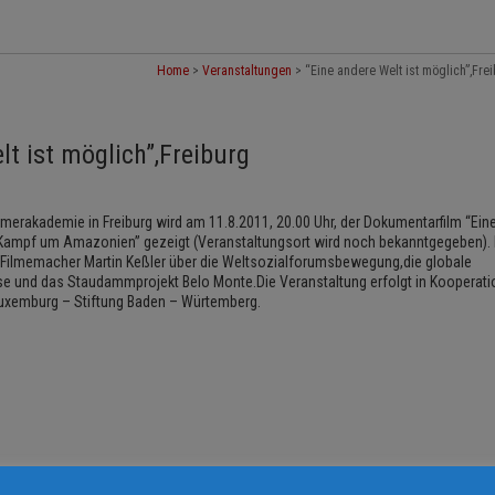
Home
>
Veranstaltungen
>
“Eine andere Welt ist möglich”,Fre
lt ist möglich”,Freiburg
erakademie in Freiburg wird am 11.8.2011, 20.00 Uhr, der Dokumentarfilm “Ein
 Kampf um Amazonien” gezeigt (Veranstaltungsort wird noch bekanntgegeben).
Filmemacher Martin Keßler über die Weltsozialforumsbewegung,die globale
ise und das Staudammprojekt Belo Monte.Die Veranstaltung erfolgt in Kooperati
Luxemburg – Stiftung Baden – Würtemberg.