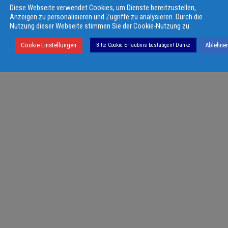
Diese Webseite verwendet Cookies, um Dienste bereitzustellen,
Anzeigen zu personalisieren und Zugriffe zu analysieren. Durch die
Nutzung dieser Webseite stimmen Sie der Cookie-Nutzung zu.
Cookie Einstellungen
Ablehne
Bitte Cookie-Erlaubnis bestätigen! Danke