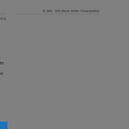
© 2006 - 2026 Martin Keßler Filmproduktion
iburg
e
 Im
on