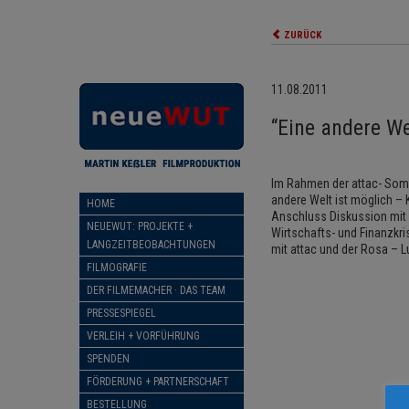
ZURÜCK
11.08.2011
“Eine andere We
Im Rahmen der attac- Somm
andere Welt ist möglich –
HOME
Anschluss Diskussion mit 
NEUEWUT: PROJEKTE +
Wirtschafts- und Finanzkr
LANGZEITBEOBACHTUNGEN
mit attac und der Rosa – 
FILMOGRAFIE
DER FILMEMACHER · DAS TEAM
PRESSESPIEGEL
VERLEIH + VORFÜHRUNG
SPENDEN
FÖRDERUNG + PARTNERSCHAFT
BESTELLUNG