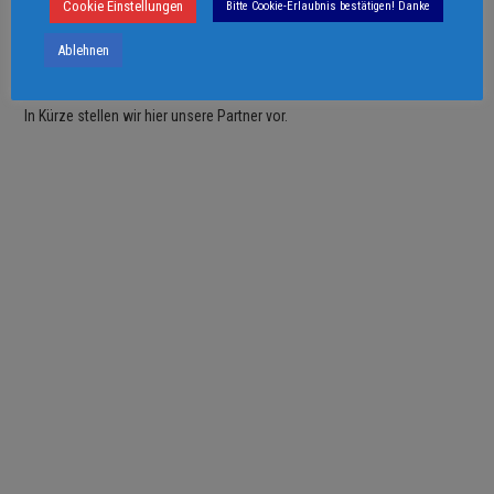
Cookie Einstellungen
Bitte Cookie-Erlaubnis bestätigen! Danke
Ablehnen
PARTNER + FREUNDE
In Kürze stellen wir hier unsere Partner vor.