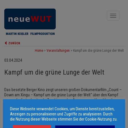
Toggle
navigati
ZURÜCK
Home
>
Veranstaltungen
>
Kampf um die grüne Lunge der Welt
03.04.2024
Kampf um die grüne Lunge der Welt
Das besetzte Berger Kino zeigt unseren großen Dokumentarfilm „Count –
Down am Xingu – Kampf um die grüne Lunge der Welt“ über den Kampf
gegen die fortschreitende Zerstörung des Amazonas – Urwaldes. Im
Anschuss Diskussion mit Filmemacher Martin Keßler
Diese Webseite verwendet Cookies, um Dienste bereitzustellen,
Anzeigen zu personalisieren und Zugriffe zu analysieren. Durch
die Nutzung dieser Webseite stimmen Sie der Cookie-Nutzung zu.
© 2006 - 2026 Martin Keßler Filmproduktion