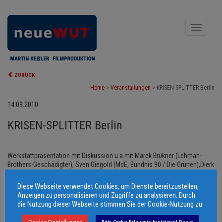
Toggle
navigati
ZURÜCK
Home
>
Veranstaltungen
>
KRISEN-SPLITTER Berlin
14.09.2010
KRISEN-SPLITTER Berlin
Werkstattpräsentation mit Diskussion u.a.mit Marek Brükner (Lehman-
Brothers-Geschädigter), Sven Giegold (MdE, Bündnis 90 / Die Grünen),Dierk
Hirschel (Chefökonom, ver.di), Ernesto Kroch (NS-Widerstandskämpfer u.
Zeitzeuge Weltwirtschaftskrise 1929), Werner Landwehr (GLS-Bank), Ulla
Diese Webseite verwendet Cookies, um Dienste bereitzustellen,
Pingel (ver.di Erwerbslose), Matthias Schmelzer (attac), Peter Vollmer
Anzeigen zu personalisieren und Zugriffe zu analysieren. Durch
(Appell Vermögensabgabe), Sahra Wagenknecht (DIE LINKE).
die Nutzung dieser Webseite stimmen Sie der Cookie-Nutzung zu.
Filmemacher Martin Keßler zeigt Auszüge aus dem Drehmaterial und