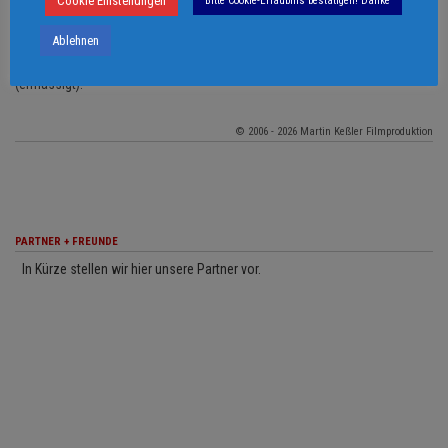
Cookie Einstellungen
diskutiert mit Gästen und dem Publikum über Ursachen und Folgen der
Bitte Cookie-Erlaubnis bestätigen! Danke
Wirtschafts- und Finanzkrise.
Ablehnen
14. September, 19.30 Uhr, in der Bundeshauptstadt Berlin im Kino Babylon,
Berlin Mitte, Rosa Luxemburg Str. 30, 10178 Berlin. EINTRITT: 6,- € , 3,- €
(ermässigt).
© 2006 - 2026 Martin Keßler Filmproduktion
PARTNER + FREUNDE
In Kürze stellen wir hier unsere Partner vor.