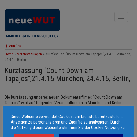
Toggle
navigati
ZURÜCK
Home
>
Veranstaltungen
>
Kurzfassung “Count Down am Tapajos”,21.4.15 München,
24.4.15, Berlin,
Kurzfassung “Count Down am
Tapajos”,21.4.15 München, 24.4.15, Berlin,
Die Kurzfassung unseres neuen Dokumentarfilmes “Count Down am
Tapajos” wird auf folgenden Veranstaltungen in München und Berlin
gezeigt: “Grüne” Energie auf wessen Kosten? Staudammprojekte in
Brasilien und Honduras – und die Rolle europäischer Konzerne
Diese Webseite verwendet Cookies, um Dienste bereitzustellen,
Informations- und Diskussionsveranstaltung mit Verena Glass (Xingu Vivo
Anzeigen zu personalisieren und Zugriffe zu analysieren. Durch
para Sempre, Brasilien) und Andrea Lammers (HondurasDelegation/Öku-
die Nutzung dieser Webseite stimmen Sie der Cookie-Nutzung zu.
Büro München) Wann? Dienstag, 21. April 2015, 19 Uhr Wo? Seidlvilla,
Nikolaiplatz 1b, 80802 München Sprache? Deutsch und Portugiesisch (mit