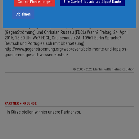
Cookie Einstellungen
Bitte Cookie-Erlaubnis bestätigen! Danke
Übersetzung) http://www.gegenstroemung.org/web/event/gruene-
energie-auf-wessen-kosten/ UND: Belo Monte und Tapajós – “Grüne”
Ablehnen
Energie auf wessen Kosten? Staudammprojekte in Brasilien und die Rolle
europäischer Konzerne Informations- und Diskussionsveranstaltung mit
Verena Glass (Xingu Vivo para Sempre, Brasilien), David Vollrath
(GegenStrömung) und Christian Russau (FDCL) Wann? Freitag, 24. April
2015, 18:30 Uhr Wo? FDCL, Gneisenaustr.2A, 10961 Berlin Sprache?
Deutsch und Portugiesisch (mit Übersetzung)
http://www.gegenstroemung.org/web/event/belo-monte-und-tapajos-
gruene-energie-auf-wessen-kosten/
© 2006 - 2026 Martin Keßler Filmproduktion
PARTNER + FREUNDE
In Kürze stellen wir hier unsere Partner vor.