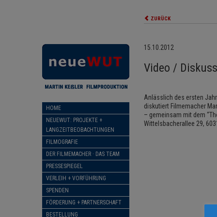
ZURÜCK
15.10.2012
Video / Disku
Anlässlich des ersten Jah
diskutiert Filmemacher Ma
HOME
– gemeinsam mit dem “Thea
NEUEWUT: PROJEKTE +
Wittelsbacherallee 29, 603
LANGZEITBEOBACHTUNGEN
FILMOGRAFIE
DER FILMEMACHER · DAS TEAM
PRESSESPIEGEL
VERLEIH + VORFÜHRUNG
SPENDEN
FÖRDERUNG + PARTNERSCHAFT
BESTELLUNG