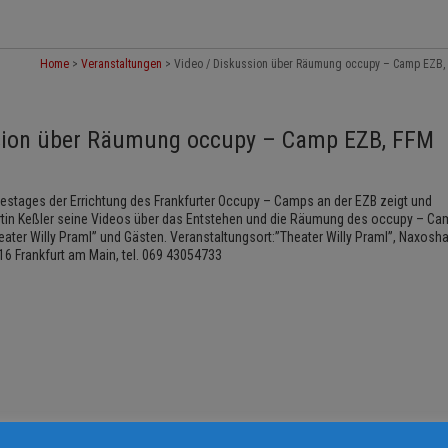
Home
>
Veranstaltungen
>
Video / Diskussion über Räumung occupy – Camp EZB,
ssion über Räumung occupy – Camp EZB, FFM
restages der Errichtung des Frankfurter Occupy – Camps an der EZB zeigt und
rtin Keßler seine Videos über das Entstehen und die Räumung des occupy – C
ter Willy Praml” und Gästen. Veranstaltungsort:”Theater Willy Praml”, Naxoshal
16 Frankfurt am Main, tel. 069 43054733