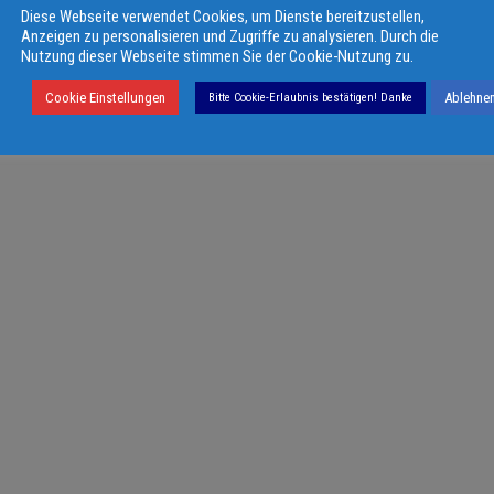
Diese Webseite verwendet Cookies, um Dienste bereitzustellen,
Anzeigen zu personalisieren und Zugriffe zu analysieren. Durch die
Nutzung dieser Webseite stimmen Sie der Cookie-Nutzung zu.
Cookie Einstellungen
Ablehne
Bitte Cookie-Erlaubnis bestätigen! Danke