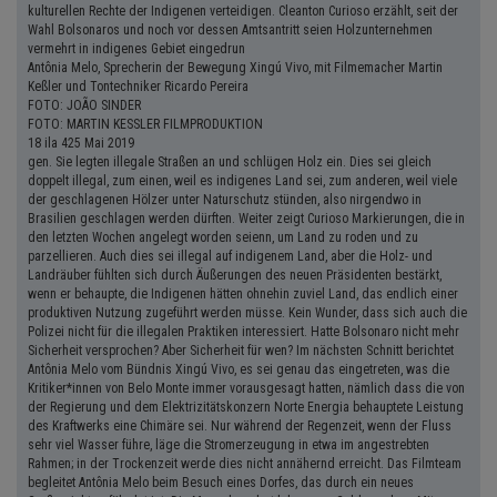
kulturellen Rechte der Indigenen verteidigen. Cleanton Curioso erzählt, seit der
Wahl Bolsonaros und noch vor dessen Amtsantritt seien Holzunternehmen
vermehrt in indigenes Gebiet eingedrun
Antônia Melo, Sprecherin der Bewegung Xingú Vivo, mit Filmemacher Martin
Keßler und Tontechniker Ricardo Pereira
FOTO: JOÃO SINDER
FOTO: MARTIN KESSLER FILMPRODUKTION
18 ila 425 Mai 2019
gen. Sie legten illegale Straßen an und schlügen Holz ein. Dies sei gleich
doppelt illegal, zum einen, weil es indigenes Land sei, zum anderen, weil viele
der geschlagenen Hölzer unter Naturschutz stünden, also nirgendwo in
Brasilien geschlagen werden dürften. Weiter zeigt Curioso Markierungen, die in
den letzten Wochen angelegt worden seienn, um Land zu roden und zu
parzellieren. Auch dies sei illegal auf indigenem Land, aber die Holz- und
Landräuber fühlten sich durch Äußerungen des neuen Präsidenten bestärkt,
wenn er behaupte, die Indigenen hätten ohnehin zuviel Land, das endlich einer
produktiven Nutzung zugeführt werden müsse. Kein Wunder, dass sich auch die
Polizei nicht für die illegalen Praktiken interessiert. Hatte Bolsonaro nicht mehr
Sicherheit versprochen? Aber Sicherheit für wen? Im nächsten Schnitt berichtet
Antônia Melo vom Bündnis Xingú Vivo, es sei genau das eingetreten, was die
Kritiker*innen von Belo Monte immer vorausgesagt hatten, nämlich dass die von
der Regierung und dem Elektrizitätskonzern Norte Energia behauptete Leistung
des Kraftwerks eine Chimäre sei. Nur während der Regenzeit, wenn der Fluss
sehr viel Wasser führe, läge die Stromerzeugung in etwa im angestrebten
Rahmen; in der Trockenzeit werde dies nicht annähernd erreicht. Das Filmteam
begleitet Antônia Melo beim Besuch eines Dorfes, das durch ein neues