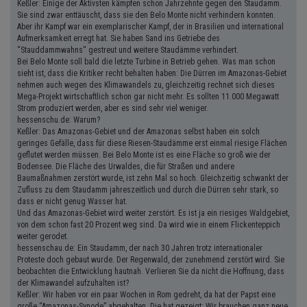
Keßler: Einige der Aktivsten kämpfen schon Jahrzehnte gegen den Staudamm.
Sie sind zwar enttäuscht, dass sie den Belo Monte nicht verhindern konnten.
Aber ihr Kampf war ein exemplarischer Kampf, der in Brasilien und international
Aufmerksamkeit erregt hat. Sie haben Sand ins Getriebe des
“Stauddammwahns“ gestreut und weitere Staudämme verhindert.
Bei Belo Monte soll bald die letzte Turbine in Betrieb gehen. Was man schon
sieht ist, dass die Kritiker recht behalten haben: Die Dürren im Amazonas-Gebiet
nehmen auch wegen des Klimawandels zu, gleichzeitig rechnet sich dieses
Mega-Projekt wirtschaftlich schon gar nicht mehr. Es sollten 11.000 Megawatt
Strom produziert werden, aber es sind sehr viel weniger.
hessenschu.de: Warum?
Keßler: Das Amazonas-Gebiet und der Amazonas selbst haben ein solch
geringes Gefälle, dass für diese Riesen-Staudämme erst einmal riesige Flächen
geflutet werden müssen. Bei Belo Monte ist es eine Fläche so groß wie der
Bodensee. Die Fläche des Urwaldes, die für Straßen und andere
Baumaßnahmen zerstört wurde, ist zehn Mal so hoch. Gleichzeitig schwankt der
Zufluss zu dem Staudamm jahreszeitlich und durch die Dürren sehr stark, so
dass er nicht genug Wasser hat.
Und das Amazonas-Gebiet wird weiter zerstört. Es ist ja ein riesiges Waldgebiet,
von dem schon fast 20 Prozent weg sind. Da wird wie in einem Flickenteppich
weiter gerodet.
hessenschau.de: Ein Staudamm, der nach 30 Jahren trotz internationaler
Proteste doch gebaut wurde. Der Regenwald, der zunehmend zerstört wird. Sie
beobachten die Entwicklung hautnah. Verlieren Sie da nicht die Hoffnung, dass
der Klimawandel aufzuhalten ist?
Keßler: Wir haben vor ein paar Wochen in Rom gedreht, da hat der Papst eine
große “Amazonas-Synode” abgehalten. Die hat gezeigt: Wir brauchen ganz neue