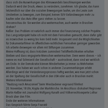
dass sich die Auswirkungen des Klimawandels beschleunigen werden.
Dadurch wird der Druck, etwas zu verändern, zunehmen. Ich glaube, das kann
letztendlich nur über die sozialen Bewegungen laufen, um die Leute zum
Umdenken zu bewegen, zum Beispiel, keinen SUV-Geländewagen mehr zu
kaufen oder das Auto öfter ganz stehen zu lassen.
hessenschau.de: Sie werden also weitermachen, auch weiter in Brasilien
drehen?
Keßler: Das Problem ist natürlich auch immer die Finanzierung solcher Projekte.
Das Langzeitprojekt habe ich nicht mit dem Fernsehen gemacht, denn dafür gibt
es inzwischen zu wenig bis kein Geld mehr. Insgesamt sind die Möglichkeiten
für Dokumentarfilmer im öffentlichen-rechtlichen Fernsehen geringer geworden.
Ich arbeite deswegen vor allem mit Stiftungen zusammen.
Meine Hoffnung ist, dass trotzdem zumindest Teilöffentlichkeiten erhalten
bleiben und dass engagierte Menschen weitermachen. Denn wenn dieses – ich
nenne es mal Schmieröl der Gesellschaft – austrocknet, dann sind wir wirklich
am Ende. In der Demokratie können Minderheiten ja immer zu Mehrheiten
werden. Das haben wir auch schon in anderen Zusammenhängen erlebt.
Allerdings wird der Veränderungsprozess heftig werden, wie man jetzt schon
an der Spaltung der Gesellschaft in den USA oder auch in Brasilien merkt.
Weitere Informationen
“Raubzug nach Amazonien” beim Wiesbadener exground filmfest
20. November, 18 Uhr, Krypta der Marktkirche. Im Anschluss diskutiert Regisseur
Martin Keßler mit Journalist Wolfgang Kunath und Völkerrechtsexperte Lothar
Brock über den Film.
Ende der weiteren Informationen
Das Gespräch führte Sonja Fouraté