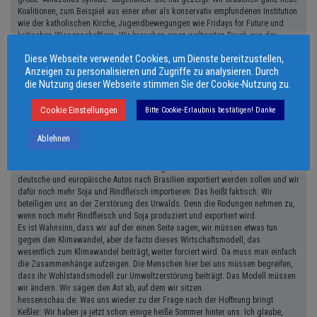
Koalitionen, zum Beispiel aus einer eher als konservativ empfundenen Institution
wie der katholischen Kirche, Jugendbewegungen wie Fridays for Future und
kritischen Wissenschaftlern. Wir brauchen einen weltweiten Druck aus der
Zivilgesellschaft, weil die etablierte Politik mit den Wirtschaftsverbänden so
Diese Webseite verwendet Cookies, um Dienste bereitzustellen,
verzahnt ist, dass sie es gar nicht schafft, das jetzige Wirtschaftmodell in kurzer
Anzeigen zu personalisieren und Zugriffe zu analysieren. Durch
Zeit zu verändern. Doch das ist nötig.
die Nutzung dieser Webseite stimmen Sie der Cookie-Nutzung zu.
Unsere Filme sehe ich einen Beitrag dazu, zu zeigen, was läuft im Amazonas-
Gebiet. Denn es ist wie gesagt die Strategie des Baukonsortiums dort und auch
der brasilianischen Regierung, möglichst wenige Informationen an die
Cookie Einstellungen
Bitte Cookie-Erlaubnis bestätigen! Danke
Öffentlichkeit kommen zu lassen.
hessenschau: Was können wir Europäer aus Ihrer Sicht tun?
Ablehnen
Keßler: Ein Ansatzpunkt wäre das geplante Freihandelsabkommen zwischen der
Freihandelszone Mercosur (Argentinien, Urugay, Paraguay, Brasilien, d.Red.) und
der EU. Es ist noch nicht ratifiziert. Darin geht es auch darum, dass noch mehr
deutsche und europäische Autos nach Brasilien exportiert werden sollen und wir
dafür noch mehr Soja und Rindfleisch importieren. Das heißt faktisch: Wir
beteiligen uns an der Zerstörung des Urwalds. Denn die Rodungen nehmen zu,
wenn noch mehr Rindfleisch und Soja produziert und exportiert wird.
Es ist Wahnsinn, dass wir auf der einen Seite sagen, wir müssen etwas tun
gegen den Klimawandel, aber de facto dieses Wirtschaftsmodell, das
wesentlich zum Klimawandel beiträgt, weiter forciert wird. Da muss man einfach
die Zusammenhänge aufzeigen. Die Menschen hier bei uns müssen begreifen,
dass ihr Wohlstandsmodell zur Umweltzerstörung beiträgt. Das Modell müssen
wir ändern. Wir sägen den Ast ab, auf dem wir sitzen.
hessenschau.de: Was uns wieder zu der Frage nach der Hoffnung bringt.
Keßler: Wir haben ja jetzt schon einige heiße Sommer hinter uns. Ich glaube,