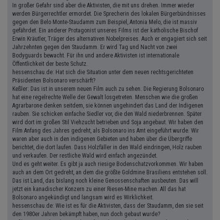
In großer Gefahr sind aber die Aktivisten, die mit uns drehen. Immer wieder
werden Bürgerrechtler ermordet. Die Sprecherin des lokalen Bürgerbündnisses
gegen den Belo Monte-Staudamm zum Beispiel, Antonia Melo, die ist massiv
gefährdet. Ein anderer Protagonist unseres Films ist der katholische Bischof
Erwin Kräutler, Träger des alternativen Nobelpreises. Auch er engagiert sich seit
Jahrzehnten gegen den Staudamm. Er wird Tag und Nacht von zwei
Bodyguards bewacht. Für ihn und andere Aktivisten ist internationale
Öffentlichkeit der beste Schutz.
hessenschau.de: Hat sich die Situation unter dem neuen rechtsgerichteten
Präsidenten Bolsonaro verschärft?
Keßler: Das ist in unserem neuen Film auch zu sehen. Die Regierung Bolsonaro
hat eine regelrechte Welle der Gewalt losgetreten. Menschen wie die großen
Agrarbarone denken seitdem, sie können ungehindert das Land der Indigenen
rauben. Sie schicken einfache Siedler vor, die den Wald niederbrennen. Später
wird dort im großen Stil Viehzucht betrieben und Soja angebaut. Wir haben den
Film Anfang des Jahres gedreht, als Bolsonaro ins Amt eingeführt wurde. Wir
waren aber auch in den indigenen Gebieten und haben über die Übergriffe
berichtet, die dort laufen. Dass Holzfäller in den Wald eindringen, Holz rauben
und verkaufen. Der restliche Wald wird einfach angezündet.
Und es geht weiter. Es gibt ja auch riesige Bodenschatzvorkommen. Wir haben
auch an dem Ort gedreht, an dem die größte Goldmine Brasiliens entstehen soll.
Das ist Land, das bislang noch kleine Genossenschaften ausbeuten. Das will
jetzt ein kanadischer Konzern zu einer Riesen-Mine machen. All das hat
Bolsonaro angekündigt und langsam wird es Wirklichkeit.
hessenschau.de: Wie ist es für die Aktivisten, dass der Staudamm, den sie seit
den 1980er Jahren bekämpft haben, nun doch gebaut wurde?