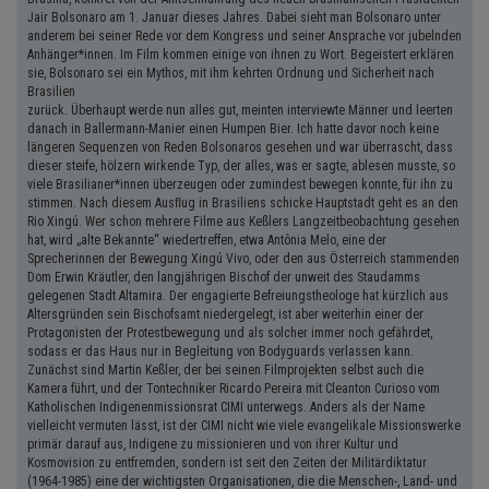
Jair Bolsonaro am 1. Januar dieses Jahres. Dabei sieht man Bolsonaro unter
anderem bei seiner Rede vor dem Kongress und seiner Ansprache vor jubelnden
Anhänger*innen. Im Film kommen einige von ihnen zu Wort. Begeistert erklären
sie, Bolsonaro sei ein Mythos, mit ihm kehrten Ordnung und Sicherheit nach
Brasilien
zurück. Überhaupt werde nun alles gut, meinten interviewte Männer und leerten
danach in Ballermann-Manier einen Humpen Bier. Ich hatte davor noch keine
längeren Sequenzen von Reden Bolsonaros gesehen und war überrascht, dass
dieser steife, hölzern wirkende Typ, der alles, was er sagte, ablesen musste, so
viele Brasilianer*innen überzeugen oder zumindest bewegen konnte, für ihn zu
stimmen. Nach diesem Ausﬂug in Brasiliens schicke Hauptstadt geht es an den
Rio Xingú. Wer schon mehrere Filme aus Keßlers Langzeitbeobachtung gesehen
hat, wird „alte Bekannte“ wiedertreffen, etwa Antônia Melo, eine der
Sprecherinnen der Bewegung Xingú Vivo, oder den aus Österreich stammenden
Dom Erwin Kräutler, den langjährigen Bischof der unweit des Staudamms
gelegenen Stadt Altamira. Der engagierte Befreiungstheologe hat kürzlich aus
Altersgründen sein Bischofsamt niedergelegt, ist aber weiterhin einer der
Protagonisten der Protestbewegung und als solcher immer noch gefährdet,
sodass er das Haus nur in Begleitung von Bodyguards verlassen kann.
Zunächst sind Martin Keßler, der bei seinen Filmprojekten selbst auch die
Kamera führt, und der Tontechniker Ricardo Pereira mit Cleanton Curioso vom
Katholischen Indigenenmissionsrat CIMI unterwegs. Anders als der Name
vielleicht vermuten lässt, ist der CIMI nicht wie viele evangelikale Missionswerke
primär darauf aus, Indigene zu missionieren und von ihrer Kultur und
Kosmovision zu entfremden, sondern ist seit den Zeiten der Militärdiktatur
(1964-1985) eine der wichtigsten Organisationen, die die Menschen-, Land- und