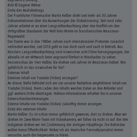
exground-Eröffnung
Bild © Dagmar Rittner
Ende des Audiobeitrags
Der Frankfurter Filmemacher Martin Keßler dreht seit mehr als 30 Jahren
Dokumentationen über die Auswirkungen der Globalisierung. Seit rund zehn
Jahren arbeitet er an einer Langzeitbeobachtung über den Konflikt um den
drittgrößten Staudamm der Welt Belo Monte im brasilianischen Amazonas-
Regenwald.
Der Damm war in den 1980er Jahren nach internationalen Protesten zunächst
verhindert worden, seit 2016 geht er nun doch nach und nach in Betrieb. Aus
Kesslers Langzeitbeobachtung sind inzwischen acht Filme hervorgegangen, der
aktuelle ist am Mittwoch beim exground filmfest in Wiesbaden zu sehen.
hessenschau.de: Herr Keßler, Sie drehen seit Jahren im Amazonas-Gebiet. Wie
gefährlich ist das inzwischen für Sie?
Externer Inhalt
Externen Inhalt von Youtube (Video) anzeigen?
An dieser Stelle befindet sich ein von unserer Redaktion empfohlener Inhalt von
Youtube (Video). Beim Laden des Inhalts werden Daten an den Anbieter und
ggf. weitere Dritte übertragen. Nähere Informationen erhalten Sie in unseren
Datenschutzbestimmungen.
Externe Inhalte von Youtube (Video) zukünftig immer anzeigen.
Ende des externen Inhalts
Martin Keßler: Es ist schon immer gefährlich gewesen, dort zu drehen. Aber wir
drehen im Zwei-Mann-Team mit Videokamera, wir fallen da nicht so auf. Bei den
Indigenen drehen wir mit Zustimmung der dortigen Häuptlinge. Die Behörden
wollen keine Öffentlichkeit. Wobei ich als deutscher Fernsehjournalist immer
versuche, auch die Gegenseite zu hören.