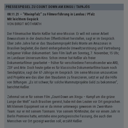
PRESSESPIEGEL ZU COUNT DOWN AM XINGU / TAPAJÓS
08.11.21 – “Rheinpfalz” zu Filmvorführung in Landau / Pfalz
Mit leichtem Gepäck
VON BIRGIT MÖTHRATH
Der Filmemacher Martin Keßler hat eine Mission: Er will mit seiner Arbeit
Bewusstsein in der deutschen Öffentlichkeit herstellen, sagt er im Gespräch.
Über zehn Jahre hat er das Staudammprojekt Belo Monte am Amazonas in
Brasilien begleitet, die damit einhergehende Umweltzerstörung und Vertreibung
indigener Völker dokumentiert. Sein Film läuft am Sonntag, 7. November, 15 Uhr,
im Landauer Universum-Kino. Schon immer hat Keßler als freier
Dokumentarfilmer gearbeitet – früher für verschiedene Fernsehsender wie ARD,
ZDF und Arte. Doch heute gebe es für klassische Dokumentarfilme kaum noch
Sendeplätze, sagt der 67-Jährige im Gespräch. Um seine Mission umzusetzen
und Projekte wie das über den Staudamm zu finanzieren, setzt er auf die Hilfe
von Stiftungen. „Es ist schwer, für solche Mammutprojekte Geld zu bekommen“,
berichtet Keßler.
Zehnmal sei er für seinen Film „Count-Down am Xingu – Kampf um die grüne
Lunge der Welt“ nach Brasilien gereist, habe mit den Leuten vor Ort gesprochen.
Mit kleinem Equipment sei er da immer unterwegs gewesen im Zwei-Mann-
Team: nur er mit seinem Tonmann. Von seinem 90-Minüter, der vor einem Jahr in
Berlin Premiere hatte, entstehe eine portugiesische Fassung, die auch den
Menschen vor Ort gezeigt werden soll, erzählt Keßler.