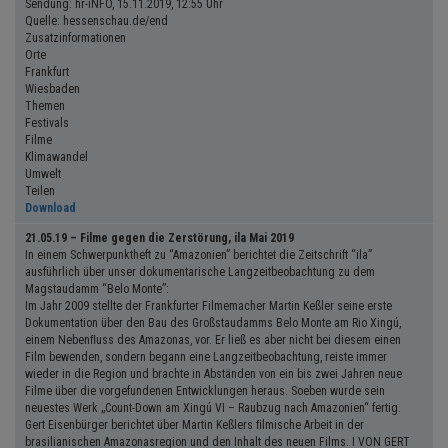
Sendung: hr-iNFO, 15.11.2019, 12:55 Uhr
Quelle: hessenschau.de/end
Zusatzinformationen
Orte
Frankfurt
Wiesbaden
Themen
Festivals
Filme
Klimawandel
Umwelt
Teilen
Download
21.05.19 – Filme gegen die Zerstörung, ila Mai 2019
In einem Schwerpunktheft zu “Amazonien” berichtet die Zeitschrift “ila”
ausführlich über unser dokumentarische Langzeitbeobachtung zu dem
Magstaudamm “Belo Monte”:
Im Jahr 2009 stellte der Frankfurter Filmemacher Martin Keßler seine erste
Dokumentation über den Bau des Großstaudamms Belo Monte am Rio Xingú,
einem Nebenﬂuss des Amazonas, vor. Er ließ es aber nicht bei diesem einen
Film bewenden, sondern begann eine Langzeitbeobachtung, reiste immer
wieder in die Region und brachte in Abständen von ein bis zwei Jahren neue
Filme über die vorgefundenen Entwicklungen heraus. Soeben wurde sein
neuestes Werk „Count-Down am Xingú VI – Raubzug nach Amazonien“ fertig.
Gert Eisenbürger berichtet über Martin Keßlers ﬁlmische Arbeit in der
brasilianischen Amazonasregion und den Inhalt des neuen Films. I VON GERT