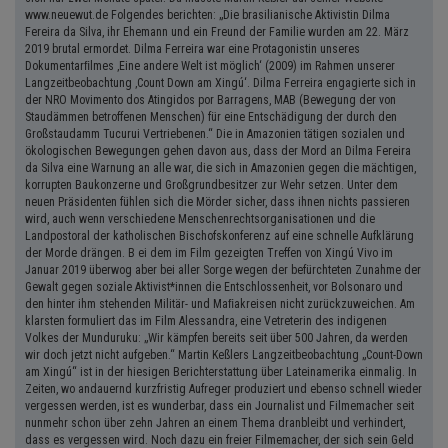
www.neuewut.de Folgendes berichten: „Die brasilianische Aktivistin Dilma
Fereira da Silva, ihr Ehemann und ein Freund der Familie wurden am 22. März
2019 brutal ermordet. Dilma Ferreira war eine Protagonistin unseres
Dokumentarﬁlmes ‚Eine andere Welt ist möglich‘ (2009) im Rahmen unserer
Langzeitbeobachtung ‚Count Down am Xingú‘. Dilma Ferreira engagierte sich in
der NRO Movimento dos Atingidos por Barragens, MAB (Bewegung der von
Staudämmen betroffenen Menschen) für eine Entschädigung der durch den
Großstaudamm Tucurui Vertriebenen.“ Die in Amazonien tätigen sozialen und
ökologischen Bewegungen gehen davon aus, dass der Mord an Dilma Fereira
da Silva eine Warnung an alle war, die sich in Amazonien gegen die mächtigen,
korrupten Baukonzerne und Großgrundbesitzer zur Wehr setzen. Unter dem
neuen Präsidenten fühlen sich die Mörder sicher, dass ihnen nichts passieren
wird, auch wenn verschiedene Menschenrechtsorganisationen und die
Landpostoral der katholischen Bischofskonferenz auf eine schnelle Aufklärung
der Morde drängen. B ei dem im Film gezeigten Treffen von Xingú Vivo im
Januar 2019 überwog aber bei aller Sorge wegen der befürchteten Zunahme der
Gewalt gegen soziale Aktivist*innen die Entschlossenheit, vor Bolsonaro und
den hinter ihm stehenden Militär- und Maﬁakreisen nicht zurückzuweichen. Am
klarsten formuliert das im Film Alessandra, eine Vetreterin des indigenen
Volkes der Munduruku: „Wir kämpfen bereits seit über 500 Jahren, da werden
wir doch jetzt nicht aufgeben.“ Martin Keßlers Langzeitbeobachtung „Count-Down
am Xingú“ ist in der hiesigen Berichterstattung über Lateinamerika einmalig. In
Zeiten, wo andauernd kurzfristig Aufreger produziert und ebenso schnell wieder
vergessen werden, ist es wunderbar, dass ein Journalist und Filmemacher seit
nunmehr schon über zehn Jahren an einem Thema dranbleibt und verhindert,
dass es vergessen wird. Noch dazu ein freier Filmemacher, der sich sein Geld