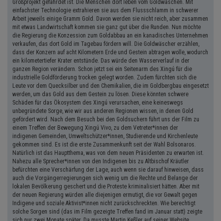
Großprojekt gefährdet ist. Die Menschen dort leben vom Goldwaschen. Mit
einfachster Technologie extrahieren sie aus dem Flussschlamm in schwerer
Arbeit jeweils einige Gramm Gold. Davon werden sie nicht reich, aber zusammen
mit etwas Landwirtschaft kommen sie ganz gut über die Runden. Nun möchte
die Regierung die Konzession zum Goldabbau an ein kanadisches Unternehmen
verkaufen, das dort Gold im Tagebau fördern will. Die Goldwäscher erzählen,
dass der Konzern auf acht Kilometern Erde und Gestein abtragen wolle, wodurch
ein kilometertiefer Krater entstünde. Das würde den Wasserverlauf in der
ganzen Region verändern. Schon jetzt sei ein Seitenarm des Xingú für die
industrielle Goldförderung trocken gelegt worden. Zudem fürchten sich die
Leute vor dem Quecksilber und den Chemikalien, die im Goldbergbau eingesetzt
werden, um das Gold aus dem Gestein zu lösen. Diese könnten schwere
Schäden für das Ökosystem des Xingú verursachen, eine keineswegs
unbegründete Sorge, wie wir aus anderen Regionen wissen, in denen Gold
gefördert wird. Nach dem Besuch bei den Goldsuchern führt uns der Film zu
einem Treffen der Bewegung Xingú Vivo, zu dem Vetreter*innen der
indigenen Gemeinden, Umweltschützer*innen, Studierende und Kirchenleute
gekommen sind. Es ist die erste Zusammenkunft seit der Wahl Bolsonaros.
Natürlich ist das Hauptthema, was von dem neuen Präsidenten zu erwarten ist.
Nahezu alle Sprecher*innen von den Indigenen bis zu Altbischof Kräutler
befürchten eine Verschärfung der Lage, auch wenn sie darauf hinweisen, dass
auch die Vorgängerregierungen sich wenig um die Rechte und Belange der
lokalen Bevölkerung geschert und die Proteste kriminalisiert hätten. Aber mit
der neuen Regierung würden alle diejenigen ermutigt, die vor Gewalt gegen
Indigene und soziale Aktivist*innen nicht zurückschreckten. Wie berechtigt
solche Sorgen sind (das im Film gezeigte Treffen fand im Januar statt) zeigte
sich nur zwei Monate später. Da musste Martin Keßler auf seiner Website