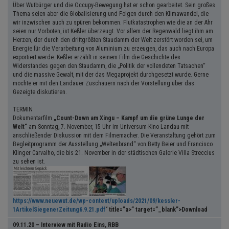
Über Wutbürger und die Occupy-Bewegung hat er schon gearbeitet. Sein großes
Thema seien aber die Globalisierung und Folgen durch den Klimawandel, die
wir inzwischen auch zu spüren bekommen. Flutkatastrophen wie die an der Ahr
seien nur Vorboten, ist Keßler überzeugt. Vor allem der Regenwald liegt ihm am
Herzen, der durch den drittgrößten Staudamm der Welt zerstört worden sei, um
Energie für die Verarbeitung von Aluminium zu erzeugen, das auch nach Europa
exportiert werde. Keßler erzählt in seinem Film die Geschichte des
Widerstandes gegen den Staudamm, die „Politik der vollendeten Tatsachen“
und die massive Gewalt, mit der das Megaprojekt durchgesetzt wurde. Gerne
möchte er mit den Landauer Zuschauern nach der Vorstellung über das
Gezeigte diskutieren.
TERMIN
Dokumentarfilm
„Count-Down am Xingu – Kampf um die grüne Lunge der
Welt“
am Sonntag, 7. November, 15 Uhr im Universum-Kino Landau mit
anschließender Diskussion mit dem Filmemacher. Die Veranstaltung gehört zum
Begleitprogramm der Ausstellung „Weltenbrand“ von Betty Beier und Francisco
Klinger Carvalho, die bis 21. November in der städtischen Galerie Villa Streccius
zu sehen ist.
https://www.neuewut.de/wp-content/uploads/2021/09/kessler-
1ArtikelSiegenerZeitung6.9.21.pdf
‘ title=”a>” target=”_blank”>Download
09.11.20 – Interview mit Radio Eins, RBB