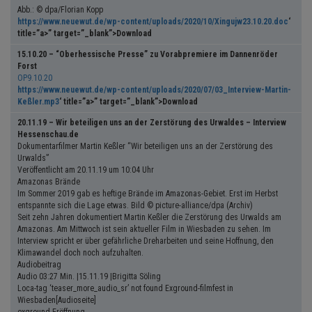
Abb.: © dpa/Florian Kopp
https://www.neuewut.de/wp-content/uploads/2020/10/Xingujw23.10.20.doc
‘
title=”a>” target=”_blank”>Download
15.10.20 – “Oberhessische Presse” zu Vorabpremiere im Dannenröder
Forst
OP9.10.20
https://www.neuewut.de/wp-content/uploads/2020/07/03_Interview-Martin-
Keßler.mp3
‘ title=”a>” target=”_blank”>Download
20.11.19 – Wir beteiligen uns an der Zerstörung des Urwaldes – Interview
Hessenschau.de
Dokumentarfilmer Martin Keßler “Wir beteiligen uns an der Zerstörung des
Urwalds”
Veröffentlicht am 20.11.19 um 10:04 Uhr
Amazonas Brände
Im Sommer 2019 gab es heftige Brände im Amazonas-Gebiet. Erst im Herbst
entspannte sich die Lage etwas. Bild © picture-alliance/dpa (Archiv)
Seit zehn Jahren dokumentiert Martin Keßler die Zerstörung des Urwalds am
Amazonas. Am Mittwoch ist sein aktueller Film in Wiesbaden zu sehen. Im
Interview spricht er über gefährliche Dreharbeiten und seine Hoffnung, den
Klimawandel doch noch aufzuhalten.
Audiobeitrag
Audio 03:27 Min. |15.11.19 |Brigitta Söling
Loca-tag ‘teaser_more_audio_sr’ not found Exground-filmfest in
Wiesbaden[Audioseite]