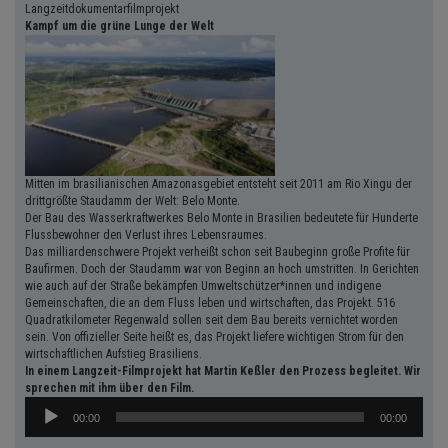
Langzeitdokumentarfilmprojekt
Kampf um die grüne Lunge der Welt
Mitten im brasilianischen Amazonasgebiet entsteht seit 2011 am Rio Xingu der
drittgrößte Staudamm der Welt: Belo Monte.
Der Bau des Wasserkraftwerkes Belo Monte in Brasilien bedeutete für Hunderte
Flussbewohner den Verlust ihres Lebensraumes.
Das milliardenschwere Projekt verheißt schon seit Baubeginn große Profite für
Baufirmen. Doch der Staudamm war von Beginn an hoch umstritten. In Gerichten
wie auch auf der Straße bekämpfen Umweltschützer*innen und indigene
Gemeinschaften, die an dem Fluss leben und wirtschaften, das Projekt. 516
Quadratkilometer Regenwald sollen seit dem Bau bereits vernichtet worden
sein. Von offizieller Seite heißt es, das Projekt liefere wichtigen Strom für den
wirtschaftlichen Aufstieg Brasiliens.
In einem Langzeit-Filmprojekt hat Martin Keßler den Prozess begleitet. Wir
sprechen mit ihm über den Film.
Audio-
00:00
00:00
Player