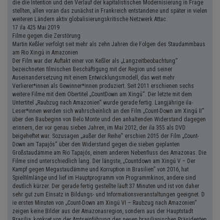
die die Intention und den Verlauf der kapitalistischen Modernisierung in Frage
stellten, allen voran das zunächst in Frankreich entstandene und später in vielen
weiteren Ländern aktiv globalisierungskritische Netzwerk Attac.
17 ila 425 Mai 2019
Filme gegen die Zerstörung
Martin Keßler verfolgt seit mehr als zehn Jahren die Folgen des Staudammbaus
am Rio Xingú in Amazonien
Der Film war der Auftakt einer von Keßler als „Langzeitbeobachtung“
bezeichneten ﬁlmischen Beschäftigung mit der Region und seiner
Auseinandersetzung mit einem Entwicklungsmodell, das weit mehr
Verlierer*innen als Gewinner*innen produziert. Seit 2011 erschienen sechs
weitere Filme mit dem Obertitel „CountDown am Xingú“. Der letzte mit dem
Untertitel „Raubzug nach Amazonien“ wurde gerade fertig. Langjährige ila-
Leser*innen werden sich wahrscheinlich an den Film „Count-Down am Xingú II“
über den Baubeginn von Belo Monte und den anhaltenden Widerstand dagegen
erinnern, der vor genau sieben Jahren, im Mai 2012, der ila 355 als DVD
beigeheftet war. Sozusagen „außer der Reihe“ erschien 2015 der Film „Count-
Down am Tapajós“ über den Widerstand gegen die sieben geplanten
Großstaudämme am Rio Tapajós, einem anderen Nebenﬂuss des Amazonas. Die
Filme sind unterschiedlich lang. Der längste, „Countdown am Xingú V – Der
Kampf gegen Megastaudämme und Korruption in Brasilien“ von 2016, hat
Spielﬁlmlänge und lief im Hauptprogramm von Programmkinos, andere sind
deutlich kürzer. Der gerade fertig gestellte läuft 37 Minuten und ist von daher
sehr gut zum Einsatz in Bildungs- und Informationsveranstaltungen geeignet. D
ie ersten Minuten von „Count-Down am Xingú VI – Raubzug nach Amazonien“
zeigen keine Bilder aus der Amazonasregion, sondern aus der Hauptstadt
Brasilia, konkret von der Amtseinführung des neuen brasilianischen Präsidenten