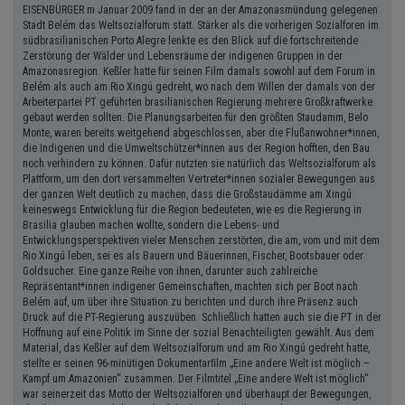
EISENBÜRGER m Januar 2009 fand in der an der Amazonasmündung gelegenen
Stadt Belém das Weltsozialforum statt. Stärker als die vorherigen Sozialforen im
südbrasilianischen Porto Alegre lenkte es den Blick auf die fortschreitende
Zerstörung der Wälder und Lebensräume der indigenen Gruppen in der
Amazonasregion. Keßler hatte für seinen Film damals sowohl auf dem Forum in
Belém als auch am Rio Xingú gedreht, wo nach dem Willen der damals von der
Arbeiterpartei PT geführten brasilianischen Regierung mehrere Großkraftwerke
gebaut werden sollten. Die Planungsarbeiten für den größten Staudamm, Belo
Monte, waren bereits weitgehend abgeschlossen, aber die Flußanwohner*innen,
die Indigenen und die Umweltschützer*innen aus der Region hofften, den Bau
noch verhindern zu können. Dafür nutzten sie natürlich das Weltsozialforum als
Plattform, um den dort versammelten Vertreter*innen sozialer Bewegungen aus
der ganzen Welt deutlich zu machen, dass die Großstaudämme am Xingú
keineswegs Entwicklung für die Region bedeuteten, wie es die Regierung in
Brasilia glauben machen wollte, sondern die Lebens- und
Entwicklungsperspektiven vieler Menschen zerstörten, die am, vom und mit dem
Rio Xingú leben, sei es als Bauern und Bäuerinnen, Fischer, Bootsbauer oder
Goldsucher. Eine ganze Reihe von ihnen, darunter auch zahlreiche
Repräsentant*innen indigener Gemeinschaften, machten sich per Boot nach
Belém auf, um über ihre Situation zu berichten und durch ihre Präsenz auch
Druck auf die PT-Regierung auszuüben. Schließlich hatten auch sie die PT in der
Hoffnung auf eine Politik im Sinne der sozial Benachteiligten gewählt. Aus dem
Material, das Keßler auf dem Weltsozialforum und am Rio Xingú gedreht hatte,
stellte er seinen 96-minütigen Dokumentarﬁlm „Eine andere Welt ist möglich –
Kampf um Amazonien“ zusammen. Der Filmtitel „Eine andere Welt ist möglich“
war seinerzeit das Motto der Weltsozialforen und überhaupt der Bewegungen,